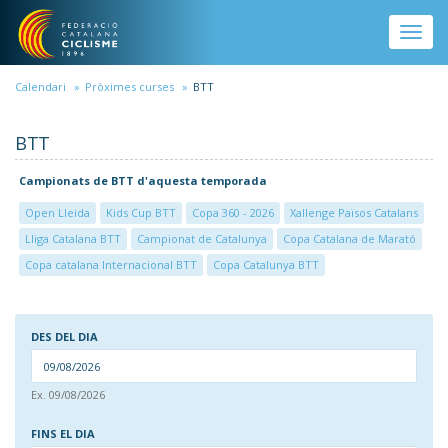
Vés al contingut
Toggle
naviga
Calendari
Pròximes curses
BTT
BTT
Campionats de BTT d'aquesta temporada
Open Lleida
Kids Cup BTT
Copa 360 - 2026
Xallenge Països Catalans
Lliga Catalana BTT
Campionat de Catalunya
Copa Catalana de Marató
Copa catalana Internacional BTT
Copa Catalunya BTT
DES DEL DIA
DAT
Ex. 09/08/2026
DES DEL DIA
FINS EL DIA