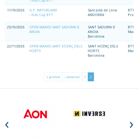
Kids Cup BTT
11/10/2026
G.P. NATURLAND
Sant Julià de Lòria
BTT
Kids Cup BTT
ANDORRA
Prom
25/10/2026
OPEN MAXXIS SANT SADURNI D
SANT SADURNI D
BTT
ANOIA
ANOIA
Marat
Barcelona
22/11/2026
OPEN MAXXIS SANT VICENÇ DELS
SANT VICENÇ DELS
BTT
HORTS
HORTS
Marat
Barcelona
« primer
‹ anterior
1
2
‹
›