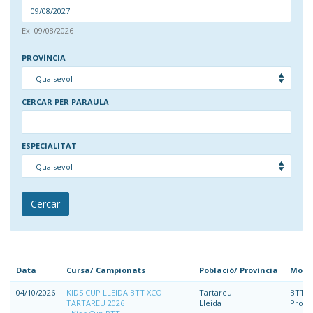
DAT
Ex. 09/08/2026
FINS EL DIA
PROVÍNCIA
CERCAR PER PARAULA
ESPECIALITAT
Cercar
Data
Cursa/ Campionats
Població/ Província
Moda
04/10/2026
KIDS CUP LLEIDA BTT XCO
Tartareu
BTT
TARTAREU 2026
Lleida
Prom