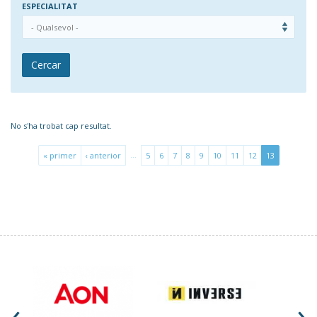
ESPECIALITAT
Cercar
No s'ha trobat cap resultat.
…
« primer
‹ anterior
5
6
7
8
9
10
11
12
13
‹
›