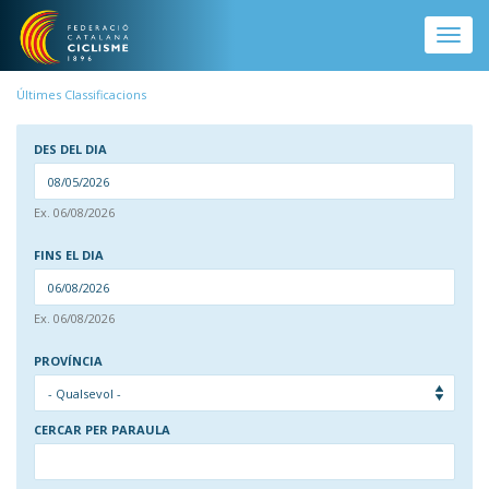
Vés al contingut
Toggle
naviga
Últimes Classificacions
DES DEL DIA
DAT
Ex. 06/08/2026
DES DEL DIA
FINS EL DIA
DAT
Ex. 06/08/2026
FINS EL DIA
PROVÍNCIA
CERCAR PER PARAULA