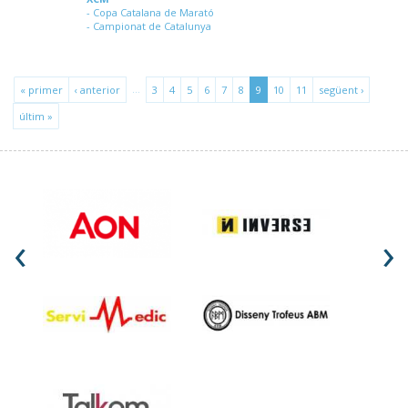
Copa Catalana de Marató
Campionat de Catalunya
…
« primer
‹ anterior
3
4
5
6
7
8
9
10
11
següent ›
últim »
‹
›