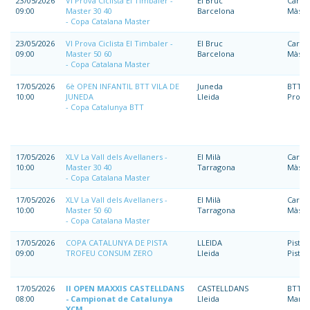
23/05/2026
VI Prova Ciclista El Timbaler -
El Bruc
Carre
09:00
Master 30 40
Barcelona
Màste
Copa Catalana Master
23/05/2026
VI Prova Ciclista El Timbaler -
El Bruc
Carre
09:00
Master 50 60
Barcelona
Màste
Copa Catalana Master
17/05/2026
6è OPEN INFANTIL BTT VILA DE
Juneda
BTT
10:00
JUNEDA
Lleida
Prom
Copa Catalunya BTT
17/05/2026
XLV La Vall dels Avellaners -
El Milà
Carre
10:00
Master 30 40
Tarragona
Màste
Copa Catalana Master
17/05/2026
XLV La Vall dels Avellaners -
El Milà
Carre
10:00
Master 50 60
Tarragona
Màste
Copa Catalana Master
17/05/2026
COPA CATALUNYA DE PISTA
LLEIDA
Pista
09:00
TROFEU CONSUM ZERO
Lleida
Pista
17/05/2026
II OPEN MAXXIS CASTELLDANS
CASTELLDANS
BTT
08:00
- Campionat de Catalunya
Lleida
Marat
XCM