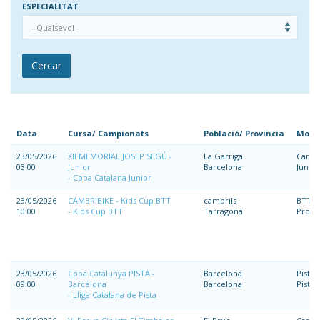
ESPECIALITAT
Cercar
Data
Cursa/ Campionats
Població/ Província
Moda
23/05/2026
XII MEMORIAL JOSEP SEGÚ -
La Garriga
Carre
03:00
Junior
Barcelona
Junior
Copa Catalana Junior
23/05/2026
CAMBRIBIKE - Kids Cup BTT
cambrils
BTT
10:00
Kids Cup BTT
Tarragona
Prom
23/05/2026
Copa Catalunya PISTA -
Barcelona
Pista
09:00
Barcelona
Barcelona
Pista
Lliga Catalana de Pista