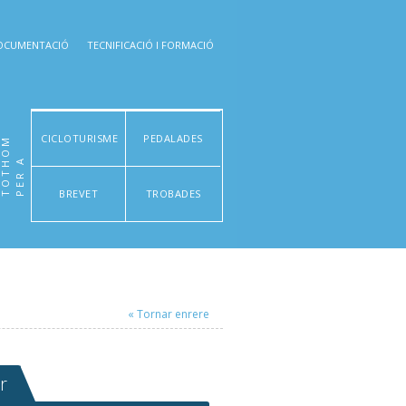
OCUMENTACIÓ
TECNIFICACIÓ I FORMACIÓ
CICLOTURISME
PEDALADES
M
P
E
R
A
T
O
T
H
O
BREVET
TROBADES
« Tornar enrere
r