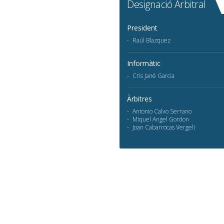
Designació Arbitral
President
Raúl Blazquez
Informàtic
Cris Jané Garcia
Àrbitres
Antonio Calvo Serrano
Miquel Angel Gordon
Joan Cabarrocas Vergeli