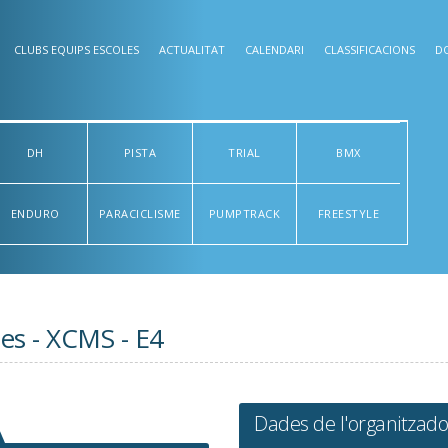
CLUBS EQUIPS ESCOLES
ACTUALITAT
CALENDARI
CLASSIFICACIONS
D
DH
PISTA
TRIAL
BMX
ENDURO
PARACICLISME
PUMPTRACK
FREESTYLE
es - XCMS - E4
Dades de l'organitzado