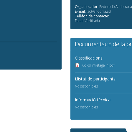
Organitzador:
Federació Andorrana
E-mail:
fac@andorra.ad
Telèfon de contacte:
Estat:
Verificada
Documentació de la p
Classificacions
uci-print-stage_4.pdf
Llistat de participants
No disponibles
Informació tècnica
No disponibles