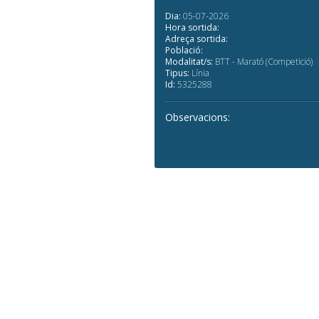
Dia:
05-07-2026
Hora sortida:
Adreça sortida:
Població:
Modalitat/s:
BTT - Marató (Competició)
Tipus:
Línia
Id:
5325288
Observacions: