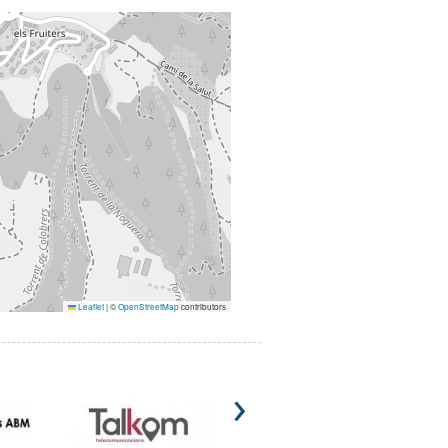
Leaflet
|
©
OpenStreetMap
contributors
›