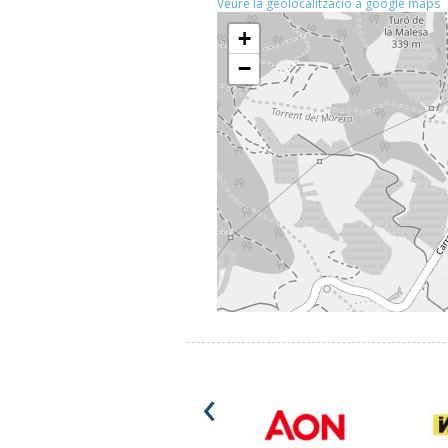
Veure la geolocalització a google maps
+
−
‹