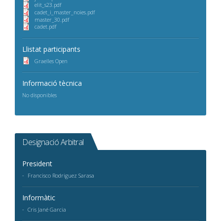
elit_s23.pdf
cadet_i_master_noies.pdf
master_30.pdf
cadet.pdf
Llistat participants
Graelles Open
Informació tècnica
No disponibles
Designació Arbitral
President
Francisco Rodriguez Sarasa
Informàtic
Cris Jané Garcia