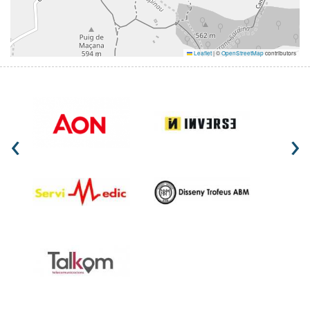
Leaflet
|
©
OpenStreetMap
contributors
‹
›