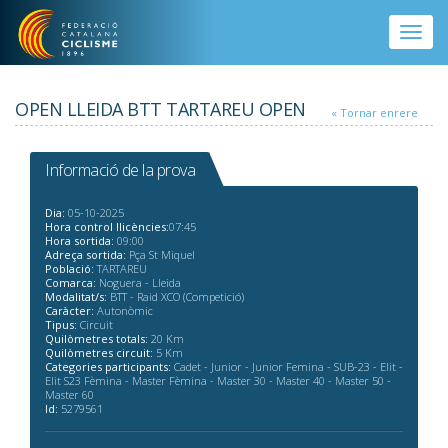
Vés al contingut
Toggle
naviga
OPEN LLEIDA BTT TARTAREU OPEN
« Tornar enrere
Informació de la prova
Dia:
05-10-2025
Hora control llicències:
07:45
Hora sortida:
09:00
Adreça sortida:
Pça St Miquel
Població:
TARTAREU
Comarca:
Noguera - Lleida
Modalitat/s:
BTT - Raid XCO (Competició)
Caràcter:
Autonòmic
Tipus:
Circuit
Quilòmetres totals:
20 Km
Quilòmetres circuit:
5 Km
Categories participants:
Cadet - Junior - Junior Femina - SUB-23 - Elit -
Elit S23 Fèmina - Master Fèmina - Master 30 - Master 40 - Master 50 -
Master 60
Id:
5279561