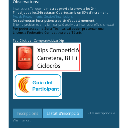
Observacions:
Inscripcions Tanquen
dimecres previ a la prova a les 24h
.
Fins dijous a les 24h estaran Obertes amb un 50% d'increment.
Plec de Procediments. Gestió d'Inscripcions
No s'admetran Inscripcions a partir d'aquest moment.
Si teniu problemes amb la inscripció escriviu a inscripcions@ciclisme.cat
Per poder accedir a Zona Tècnica, cal poder presentar una
Llicència Federativa Competitiva o de Tècnic.
Feu Click per Compra/Acitivar Xip
Inscripcions
Llistat d'inscripció
- Les inscripcions ja
s'han tancat.