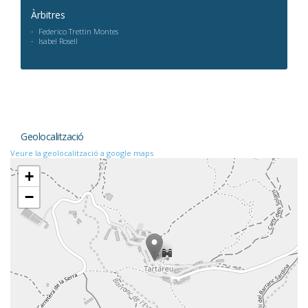
Àrbitres
Federico Trettin Montes
Isabel Rosell
Geolocalització
Veure la geolocalització a google maps
+
−