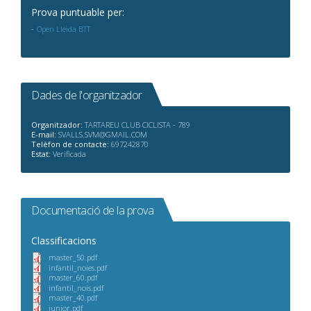
Prova puntuable per:
Open Lleida BTT
Dades de l'organitzador
Organitzador:
TARTAREU CLUB CICLISTA - 789
E-mail:
SVALLS.SVM@GMAIL.COM
Telèfon de contacte:
697242870
Estat:
Verificada
Documentació de la prova
Classificacions
master_50.pdf
infantil_noies.pdf
master_60.pdf
infantil_nois.pdf
master_40.pdf
junior.pdf