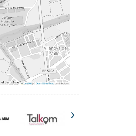
Leaflet
|
©
OpenStreetMap
contributors
›