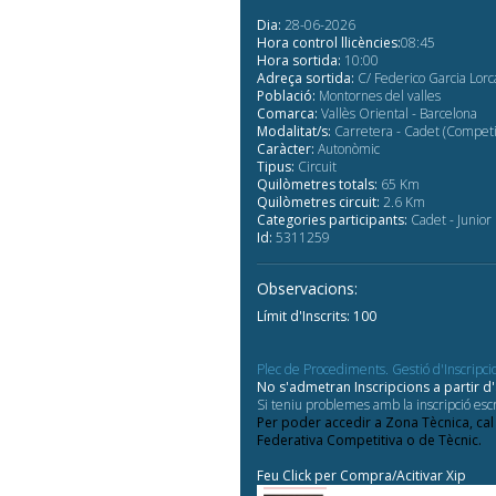
Dia:
28-06-2026
Hora control llicències:
08:45
Hora sortida:
10:00
Adreça sortida:
C/ Federico Garcia Lorc
Població:
Montornes del valles
Comarca:
Vallès Oriental - Barcelona
Modalitat/s:
Carretera - Cadet (Competi
Caràcter:
Autonòmic
Tipus:
Circuit
Quilòmetres totals:
65 Km
Quilòmetres circuit:
2.6 Km
Categories participants:
Cadet - Junio
Id:
5311259
Observacions:
Límit d'Inscrits: 100
Plec de Procediments. Gestió d'Inscripci
No s'admetran Inscripcions a partir 
Si teniu problemes amb la inscripció escr
Per poder accedir a Zona Tècnica, cal
Federativa Competitiva o de Tècnic.
​Feu Click per Compra/Acitivar Xip