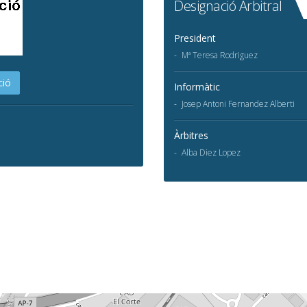
Designació Arbitral
President
Mª Teresa Rodriguez
ció
Informàtic
Josep Antoni Fernandez Alberti
Àrbitres
Alba Diez Lopez