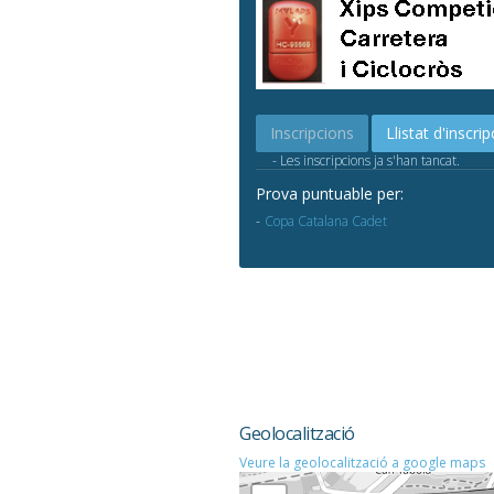
Inscripcions
Llistat d'inscrip
- Les inscripcions ja s'han tancat.
Prova puntuable per:
Copa Catalana Cadet
Geolocalització
Veure la geolocalització a google maps