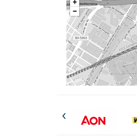
+
−
‹