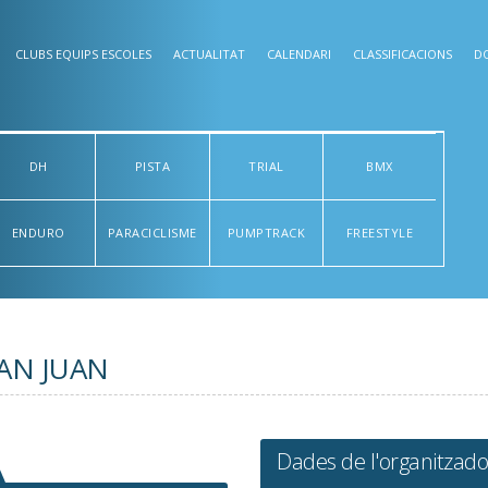
CLUBS EQUIPS ESCOLES
ACTUALITAT
CALENDARI
CLASSIFICACIONS
D
DH
PISTA
TRIAL
BMX
ENDURO
PARACICLISME
PUMPTRACK
FREESTYLE
AN JUAN
Dades de l'organitzado