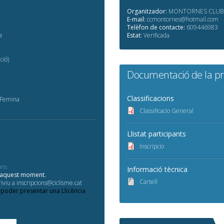
Organitzador:
MONTORNES CLUB C
E-mail:
ccmontornes@hotmail.com
Telèfon de contacte:
609446983
a
Estat:
Verificada
ció)
Documentació de la p
Classificacions
r Femina
Classificacio General
Llistat participants
Inscripcio
ons
Informació tècnica
d'aquest moment.
Cartell
iviu a inscripcions@ciclisme.cat
 poder presentar una Llicència