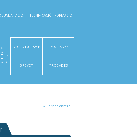
OCUMENTACIÓ
TECNIFICACIÓ I FORMACIÓ
CICLOTURISME
PEDALADES
M
P
E
R
A
T
O
T
H
O
BREVET
TROBADES
« Tornar enrere
r