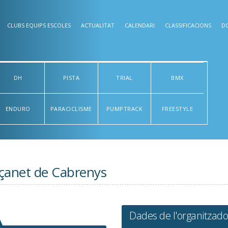
CLUBS EQUIPS ESCOLES
ACTUALITAT
CALENDARI
CLASSIFICACIONS
D
DH
PISTA
TRIAL
BMX
ENDURO
PARACICLISME
PUMPTRACK
FREESTYLE
açanet de Cabrenys
Dades de l'organitzado