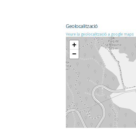
Geolocalització
Veure la geolocalització a google maps
+
−