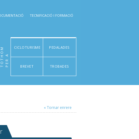
OCUMENTACIÓ
TECNIFICACIÓ I FORMACIÓ
CICLOTURISME
PEDALADES
M
P
E
R
A
T
O
T
H
O
BREVET
TROBADES
« Tornar enrere
r