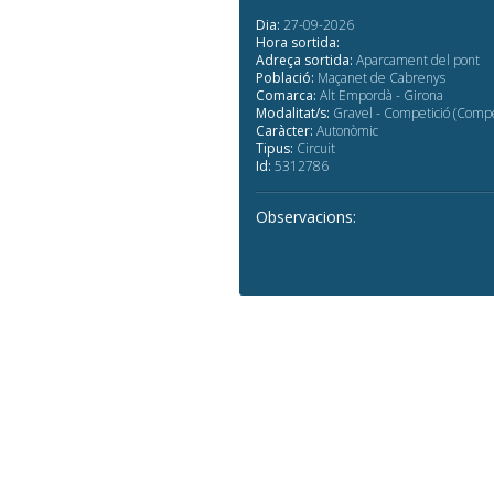
Dia:
27-09-2026
Hora sortida:
Adreça sortida:
Aparcament del pont
Població:
Maçanet de Cabrenys
Comarca:
Alt Empordà - Girona
Modalitat/s:
Gravel - Competició (Compe
Caràcter:
Autonòmic
Tipus:
Circuit
Id:
5312786
Observacions: