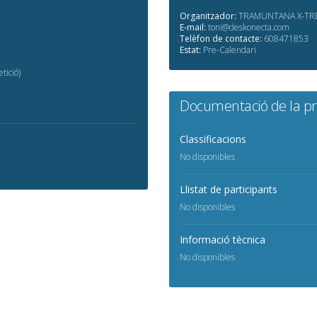
Organitzador:
TRAMUNTANA X-TRE
E-mail:
toni@deskonecta.com
Telèfon de contacte:
608471853
Estat:
Pre-Calendari
tició)
Documentació de la p
Classificacions
No disponibles
Llistat de participants
No disponibles
Informació tècnica
No disponibles