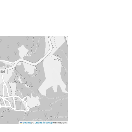
Leaflet
|
©
OpenStreetMap
contributors