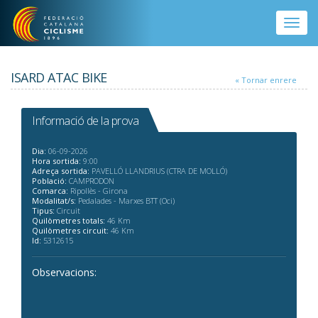
Vés al contingut
Toggle
naviga
ISARD ATAC BIKE
« Tornar enrere
Informació de la prova
Dia:
06-09-2026
Hora sortida:
9:00
Adreça sortida:
PAVELLÓ LLANDRIUS (CTRA DE MOLLÓ)
Població:
CAMPRODON
Comarca:
Ripollès - Girona
Modalitat/s:
Pedalades - Marxes BTT (Oci)
Tipus:
Circuit
Quilòmetres totals:
46 Km
Quilòmetres circuit:
46 Km
Id:
5312615
Observacions: