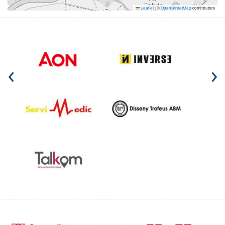
Leaflet
|
©
OpenStreetMap
contributors
‹
›