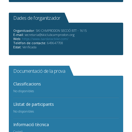
Dades de l'organitzador
Organitzador:
SKI CAMPRODON SECCIÓ BTT - 1615
E-mail:
secretaria@skiclubcamprodon.org
Web:
https://www.isardatacbike.com/
Telèfon de contacte:
649647708
Estat:
Verificada
Documentació de la prova
Classificacions
No disponibles
Llistat de participants
No disponibles
Informació tècnica
Cartell