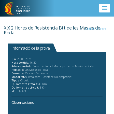
Vés al contingut
Toggle
naviga
XIX 2 Hores de Resistència Btt de les Masies de
« Tornar enrere
Roda
Informació de la prova
Dia:
26-09-2026
Hora sortida:
16:30
Adreça sortida:
Camp de Futbol Municipal de Les Masies de Roda
Població:
Les Masies de Roda
Comarca:
Osona - Barcelona
Modalitat/s:
Pedalades - Resistència (Competició)
Tipus:
Circuit
Quilòmetres totals:
40 Km
Quilòmetres circuit:
3 Km
Id:
5312421
Observacions: