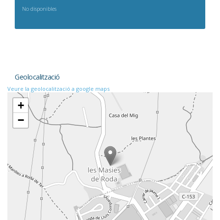
No disponibles
Geolocalització
Veure la geolocalització a google maps
+
−