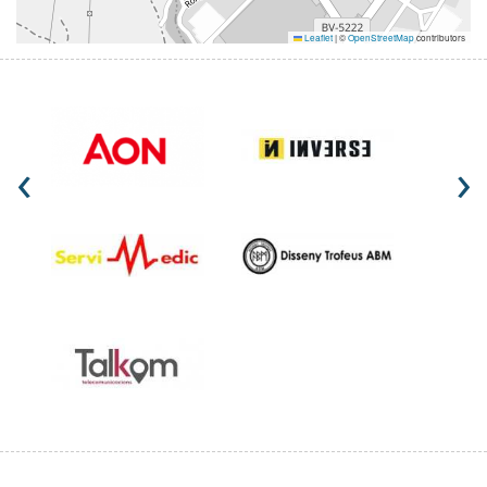
Leaflet
|
©
OpenStreetMap
contributors
‹
›