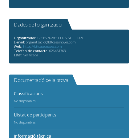
Dades de l'organitzador
Organitzador:
CASES NOVES CLUB BTT - 1009
E-mail:
organitzacio@bttcasesnoves.com
Web:
https://bttcasesnoves.com
Telèfon de contacte:
626451363
Estat:
Verificada
Documentació de la prova
Classificacions
No disponibles
Llistat de participants
No disponibles
Informació tècnica