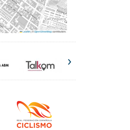
Leaflet
|
©
OpenStreetMap
contributors
›