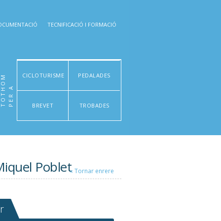
OCUMENTACIÓ
TECNIFICACIÓ I FORMACIÓ
CICLOTURISME
PEDALADES
M
P
E
R
A
T
O
T
H
O
BREVET
TROBADES
Miquel Poblet
« Tornar enrere
r