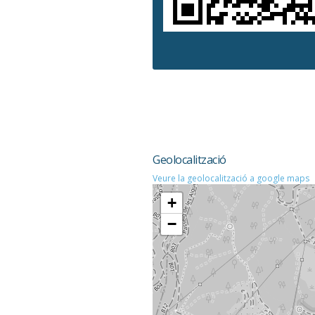
Geolocalització
Veure la geolocalització a google maps
+
−