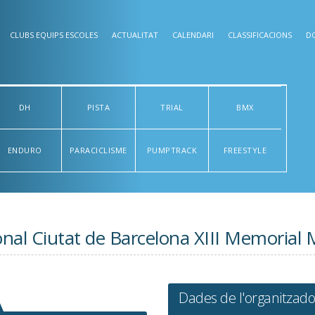
CLUBS EQUIPS ESCOLES
ACTUALITAT
CALENDARI
CLASSIFICACIONS
D
DH
PISTA
TRIAL
BMX
ENDURO
PARACICLISME
PUMPTRACK
FREESTYLE
nal Ciutat de Barcelona XIII Memorial 
Dades de l'organitzado