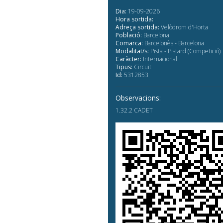
Dia:
19-09-2026
Hora sortida:
Adreça sortida:
Velòdrom d'Horta
Població:
Barcelona
Comarca:
Barcelonès - Barcelona
Modalitat/s:
Pista - Pistard (Competició)
Caràcter:
Internacional
Tipus:
Circuit
Id:
5312853
Observacions:
1.32.2 CADET