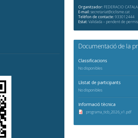
Organitzador:
FEDERACIO CATALAN
E-mail:
secretariat@ciclisme.cat
Telèfon de contacte:
933012444
Estat:
Validada – pendent de permis
Documentació de la p
Classificacions
No disponibles
Llistat de participants
No disponibles
Informació tècnica
programa_ticb_2026_v1.pdf