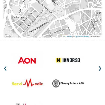
Leaflet
|
©
OpenStreetMap
contributors
‹
›