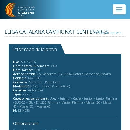
Vés al contingut
Toggle
naviga
LLIGA CATALANA CAMPIONAT CENTENARI 3
« Tornar enrere
Informació de la prova
Dia:
09-07-2026
Hora control llicències:
17:00
Hora sortida:
18:00
Adreça sortida:
Av. Velòdrom, 35, 08304 Mataró, Barcelona, España
Població:
MATARÓ
Comarca:
Maresme - Barcelona
Modalitat/s:
Pista - Pistard (Competició)
Caràcter:
Autonòmic
Tipus:
Circuit
Categories participants:
Alevi - Infantil - Cadet - Junior - Junior Femina
- SUB-23 - Elit - Elit S23 Fèmina - Master Fèmina - Master 30 - Master
40 - Master 50 - Master 60
Id:
5314786
Observacions: