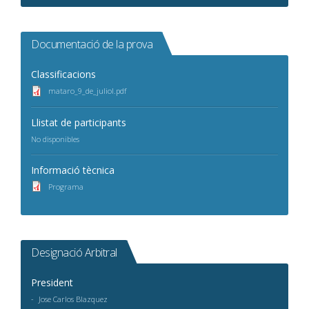
Documentació de la prova
Classificacions
mataro_9_de_juliol.pdf
Llistat de participants
No disponibles
Informació tècnica
Programa
Designació Arbitral
President
Jose Carlos Blazquez