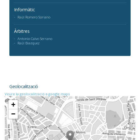
Informàtic
Raúl Romero Soriano
Àrbitres
Antonio Calvo Serrano
Raúl Blazquez
Geolocalització
Veure la geolocalització a google maps
+
−