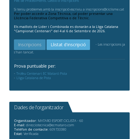
Plec de Procediments. Gestió d'Inscripcions
Si teniu problemes amb la inscripció escriviu a inscripcions@ciclisme.cat
Per poder accedir a Zona Tècnica, cal poder presentar una
Llicència Federativa Competitiva o de Tècnic.
Els maillots de Lider i Combinada es donaràn a la Lliga Catalana
"Campionat Centenari" del 4 al 6 de Setembre de 2026.
Inscripcions
Llistat d'inscripció
- Les inscripcions ja
s'han tancat.
Prova puntuable per:
Trofeu Centenari EC Mataró Pista
Lliga Catalana de Pista
Dades de l'organitzador
Organitzador:
MATARO ESPORT CICLISTA - 60
E-mail:
direcciotecnica@ecmataro.com
Telèfon de contacte:
609733380
Estat:
Verificada