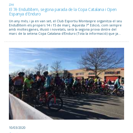
DHi
El 7è EnduBítem, segona parada de la Copa Catalana i Open
Espanya d'Enduro
Un any més, i ja en van set, el Club Esportiu Montaspre organitza el seu
EnduBítem els propers 14 i 15 de març. Aquesta 7ª Edició, com sempre
amb moltes ganes, il·lusió i novetats, serà la segona prova dintre del
marc de la setena Copa Catalana d'Enduro (Tota la informació) que ja...
10/03/2020