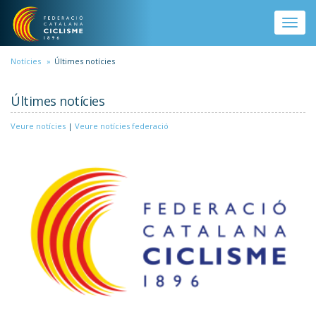
Vés al contingut
Toggle
naviga
Notícies
Últimes notícies
Últimes notícies
Veure notícies
|
Veure notícies federació