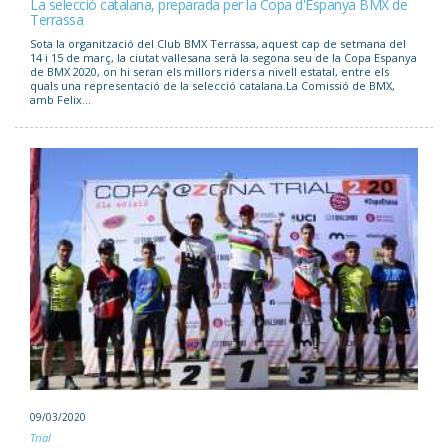
La selecció catalana, preparada per la Copa d'Espanya BMX de
Terrassa
Sota la organització del Club BMX Terrassa, aquest cap de setmana del
14 i 15 de març, la ciutat vallesana serà la segona seu de la Copa Espanya
de BMX 2020, on hi seran els millors riders a nivell estatal, entre els
quals una representació de la selecció catalana.La Comissió de BMX,
amb Felix...
09/03/2020
Trial