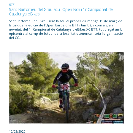
BTT
Sant Bartomeu del Grau acull Open Bcn i 1r Campionat de
Catalunya eBikes
Sant Bartomeu del Grau serà la seu el proper diumenge 15 de març de
la cinquena edició de l'Open Barcelona BTT i també, i com a gran
novetat, del 1r Campionat de Catalunya d'eBikes XC BTT, tot plegat amb
epicentre al camp de futbol de la localitat osonenca i sota l'organització
del CC...
10/03/2020