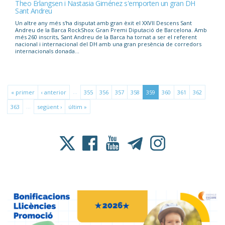
Theo Erlangsen i Nastasia Giménez s'emporten un gran DH
Sant Andreu
Un altre any més s'ha disputat amb gran èxit el XXVII Descens Sant
Andreu de la Barca RockShox Gran Premi Diputació de Barcelona. Amb
més 260 inscrits, Sant Andreu de la Barca ha tornat a ser el referent
nacional i internacional del DH amb una gran presència de corredors
internacionals donada...
…
« primer
‹ anterior
355
356
357
358
359
360
361
362
…
363
següent ›
últim »