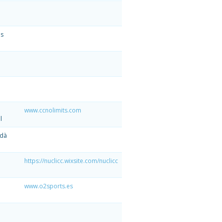
ès
www.ccnolimits.com
l
rdà
https://nuclicc.wixsite.com/nuclicc
www.o2sports.es