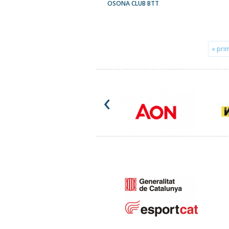
OSONA CLUB BTT
« pri
‹