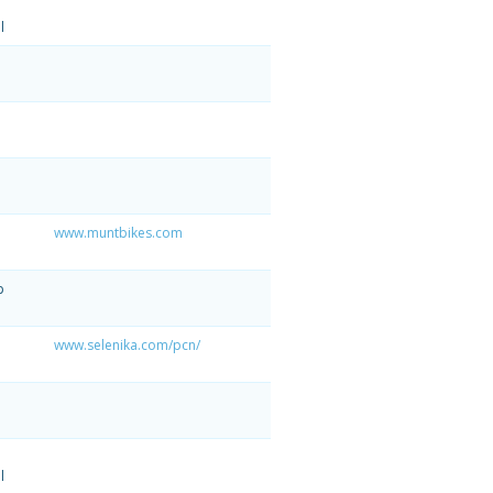
l
www.muntbikes.com
p
www.selenika.com/pcn/
l