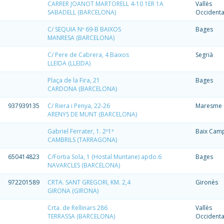
CARRER JOANOT MARTORELL 4-10 1ER 1A
Vallès
SABADELL (BARCELONA)
Occidenta
C/ SEQUIA Nº 69-B BAIXOS
Bages
MANRESA (BARCELONA)
C/ Pere de Cabrera, 4 Baixos
Segrià
LLEIDA (LLEIDA)
Plaça de la Fira, 21
Bages
CARDONA (BARCELONA)
937939135
C/ Riera i Penya, 22-26
Maresme
ARENYS DE MUNT (BARCELONA)
Gabriel Ferrater, 1. 2º1ª
Baix Cam
CAMBRILS (TARRAGONA)
650414823
C/Fortia Sola, 1 (Hostal Muntane) apdo.6
Bages
NAVARCLES (BARCELONA)
972201589
CRTA. SANT GREGORI, KM. 2,4
Gironès
GIRONA (GIRONA)
Crta. de Rellinars 286
Vallès
TERRASSA (BARCELONA)
Occidenta