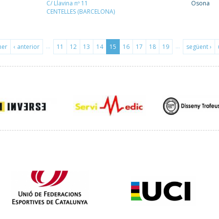
C/ Llavina nº 11
Osona
CENTELLES (BARCELONA)
…
…
mer
‹ anterior
11
12
13
14
15
16
17
18
19
següent ›