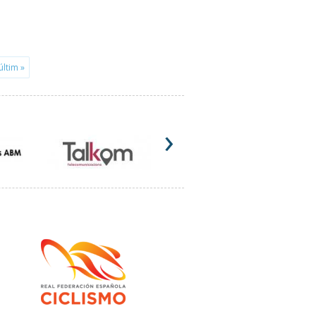
últim »
›