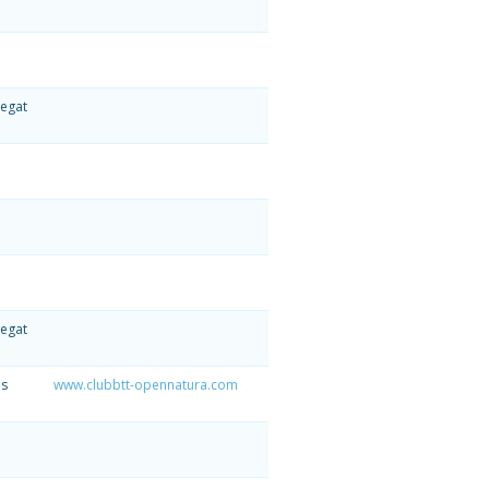
regat
regat
ès
www.clubbtt-opennatura.com