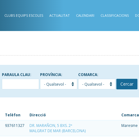
CLUBS EQUIPS ESCOLES
ACTUALITAT
CALENDARI
CLASSIFICACIONS
D
PARAULA CLAU:
PROVÍNCIA:
COMARCA:
Cercar
Telèfon
Direcció
Comarca
937611327
DR. MARAÑON, 5 BXS. 2ª
Maresme
MALGRAT DE MAR (BARCELONA)