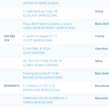
ARTESA DE SEGRE (LLEIDA)
C/ Sant Martí de Tous, 29
Anoia
IGUALADA (BARCELONA)
Plaça dels Països Catalans 2, local 3
Baix Llob
OLESA DE MONTSERRAT (BARCELONA)
938 880
C/ Jacint Verdaguer nº 15
Osona
334
OLOST (BARCELONA)
C/ ALFORJA, 8 1R-2A
Garrotxa
OLOT (GIRONA)
AV. VILA DE TOSSA, 54 3R-1A
Selva
LLORET DE MAR (GIRONA)
Passeig de la Pau Nº 10 Bx
Baix Llob
MOLINS DE REI (BARCELONA)
650944076
C/ Calabria nº 175 1r-3ª
Barcelon
BARCELONA (BARCELONA)
AVINGUDA DE LES OLIVERES Nº 2
Maresme
ORRIUS (BARCELONA)