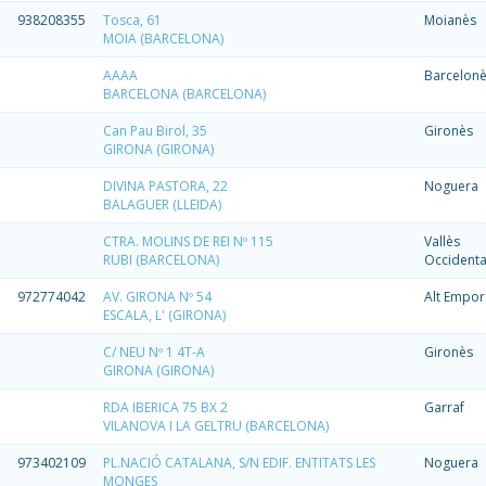
938208355
Tosca, 61
Moianès
MOIA (BARCELONA)
AAAA
Barcelon
BARCELONA (BARCELONA)
Can Pau Birol, 35
Gironès
GIRONA (GIRONA)
DIVINA PASTORA, 22
Noguera
BALAGUER (LLEIDA)
CTRA. MOLINS DE REI Nº 115
Vallès
RUBI (BARCELONA)
Occidenta
972774042
AV. GIRONA Nº 54
Alt Empo
ESCALA, L' (GIRONA)
C/ NEU Nº 1 4T-A
Gironès
GIRONA (GIRONA)
RDA IBERICA 75 BX 2
Garraf
VILANOVA I LA GELTRU (BARCELONA)
973402109
PL.NACIÓ CATALANA, S/N EDIF. ENTITATS LES
Noguera
MONGES