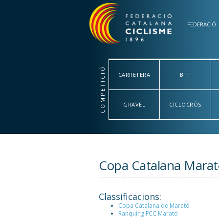
Vés al contingut
FEDERACIÓ
COMPETICIÓ
CARRETERA
BTT
GRAVEL
CICLOCRÒS
Copa Catalana Marat
Classificacions:
Copa Catalana de Marató
Ranquing FCC Marató