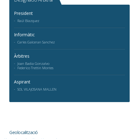
President
Raúl Blazquez
Informàtic
Carles Galceran Sanchez
Àrbitres
Joan Badia Gonzalvo
Federico Trettin Montes
Aspirant
SOL VILAJOSANA MALLEN
Geolocalització