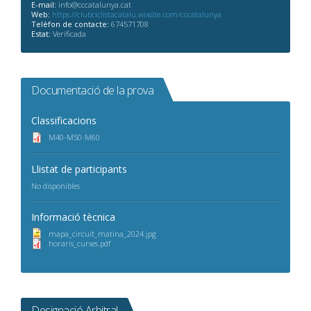
E-mail:
info@cccatalunya.cat
Web:
https://clubciclistacatalu.wixsite.com/cccatalunya
Telèfon de contacte:
674571708
Estat:
Verificada
Documentació de la prova
Classificacions
M40-M50-M60
Llistat de participants
No disponibles
Informació tècnica
mapa_circuit_matina_2024.jpg
horaris_curses.pdf
Designació Arbitral