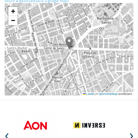
Veure la geolocalització a google maps
+
−
Leaflet
|
©
OpenStreetMap
contributors
‹
›