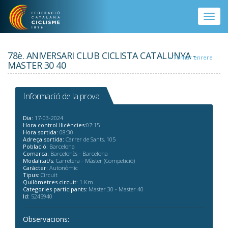
Vés al contingut
Toggle
naviga
78è. ANIVERSARI CLUB CICLISTA CATALUNYA -
« Tornar enrere
MASTER 30 40
Informació de la prova
Dia:
17-03-2024
Hora control llicències:
07:15
Hora sortida:
08:30
Adreça sortida:
Carrer de Sants, 105
Població:
Barcelona
Comarca:
Barcelonès - Barcelona
Modalitat/s:
Carretera - Màster (Competició)
Caràcter:
Autonòmic
Tipus:
Circuit
Quilòmetres circuit:
1 Km
Categories participants:
Master 30 - Master 40
Id:
5245940
Observacions: