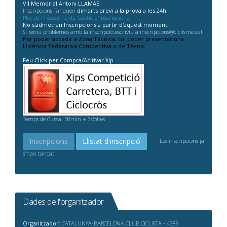
VII Memorial Antoni LLAMAS
Inscripcions Tanquen
dimarts previ a la prova a les 24h
.
Plec de Procediments. Gestió d'Inscripcions
No s'admetran Inscripcions a partir d'aquest moment.
Si teniu problemes amb la inscripció escriviu a inscripcions@ciclisme.cat
Per poder accedir a Zona Tècnica, cal poder presentar una
Llicència Federativa Competitiva o de Tècnic.
Feu Click per Compra/Acitivar Xip
Temps de Cursa: 50min + 3Voltes
Inscripcions
Llistat d'inscripció
- Les inscripcions ja
s'han tancat.
Dades de l'organitzador
Organitzador:
CATALUNYA-BARCELONA CLUB CICLISTA - 4389