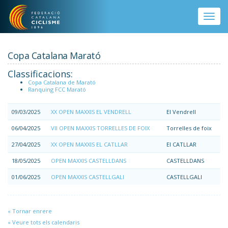
Vés al contingut
Toggle
naviga
Copa Catalana Marató
Classificacions:
Copa Catalana de Marató
Ranquing FCC Marató
09/03/2025
XX OPEN MAXXIS EL VENDRELL
El Vendrell
06/04/2025
VII OPEN MAXXIS TORRELLES DE FOIX
Torrelles de foix
27/04/2025
XX OPEN MAXXIS EL CATLLAR
El CATLLAR
18/05/2025
OPEN MAXXIS CASTELLDANS
CASTELLDANS
01/06/2025
OPEN MAXXIS CASTELLGALI
CASTELLGALI
« Tornar enrere
« Veure tots els calendaris