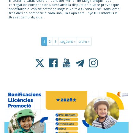
El ciclisme català viurà un pont del Primer de Maig tranquil i poc
carregat de competicions, però amb la disputa de quatre proves que
aprofitaran el cap de setmana llarg: la Volta a Girona i The Traka, amb
tres dies de competició cada una; i la Copa Catalunya BTT Infantil i la
Brevet Cambrils, que...
1
2
3
següent ›
últim »