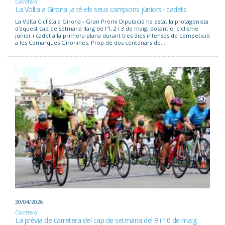
Carretera
La Volta a Girona ja té els seus campions júniors i cadets
La Volta Ciclista a Girona - Gran Premi Diputació ha estat la protagonista
d'aquest cap de setmana llarg de l'1, 2 i 3 de maig, posant el ciclisme
júnior i cadet a la primera plana durant tres dies intensos de competició
a les Comarques Gironines. Prop de dos centenars de...
30/04/2026
Carretera
La prèvia de carretera del cap de setmana del 9 i 10 de maig