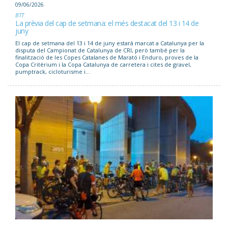
09/06/2026
BTT
La prèvia del cap de setmana: el més destacat del 13 i 14 de
juny
El cap de setmana del 13 i 14 de juny estarà marcat a Catalunya per la
disputa del Campionat de Catalunya de CRI, però també per la
finalització de les Copes Catalanes de Marató i Enduro, proves de la
Copa Critèrium i la Copa Catalunya de carretera i cites de gravel,
pumptrack, cicloturisme i...