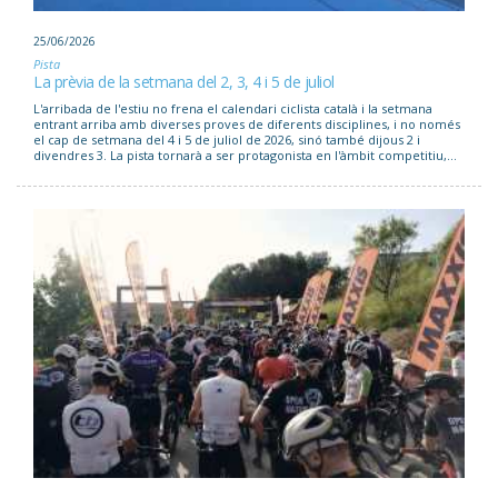
25/06/2026
Pista
La prèvia de la setmana del 2, 3, 4 i 5 de juliol
L'arribada de l'estiu no frena el calendari ciclista català i la setmana
entrant arriba amb diverses proves de diferents disciplines, i no només
el cap de setmana del 4 i 5 de juliol de 2026, sinó també dijous 2 i
divendres 3. La pista tornarà a ser protagonista en l'àmbit competitiu,...