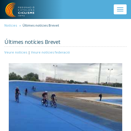
Vés al contingut
Toggle
naviga
Notícies
Últimes notícies Brevet
Últimes notícies Brevet
Veure notícies
|
Veure notícies federació