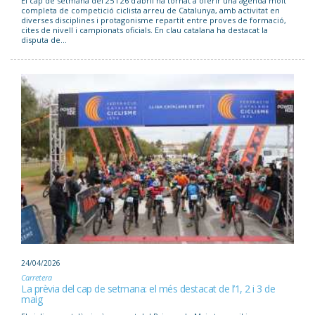
El cap de setmana del 25 i 26 d'abril ha tornat a oferir una agenda molt
completa de competició ciclista arreu de Catalunya, amb activitat en
diverses disciplines i protagonisme repartit entre proves de formació,
cites de nivell i campionats oficials. En clau catalana ha destacat la
disputa de...
24/04/2026
Carretera
La prèvia del cap de setmana: el més destacat de l’1, 2 i 3 de
maig