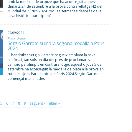
amb la medalla de bronze que ha aconseguit aquest
dimarts 24 de setembre a la prova contrarellotge H2 del
Mundial de Zúrich 2024.Poques setmanes després de la
seva històrica participació...
07/09/2024
Paraciclisme
Sergio Garrote suma la segona medalla a París
2024
El handbiker Sergio Garrote segueix ampliant la seva
història i, tan sols un dia després de proclamar-se
campió paralímpic en contrarellotge, aquest dijous 5 de
setembre ha aconseguit la medalla de plata a la prova en
ruta dels Jocs Paralímpics de París 2024.Sergio Garrote ha
començat manant des...
5
6
7
8
9
següent ›
últim »