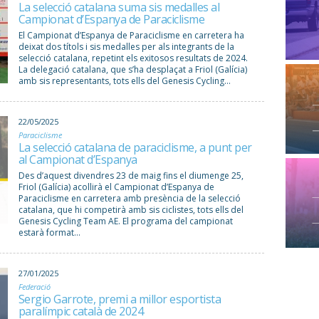
La selecció catalana suma sis medalles al
Campionat d’Espanya de Paraciclisme
El Campionat d’Espanya de Paraciclisme en carretera ha
deixat dos títols i sis medalles per als integrants de la
selecció catalana, repetint els exitosos resultats de 2024.
La delegació catalana, que s’ha desplaçat a Friol (Galícia)
amb sis representants, tots ells del Genesis Cycling...
22/05/2025
Paraciclisme
La selecció catalana de paraciclisme, a punt per
al Campionat d’Espanya
Des d’aquest divendres 23 de maig fins el diumenge 25,
Friol (Galícia) acollirà el Campionat d’Espanya de
Paraciclisme en carretera amb presència de la selecció
catalana, que hi competirà amb sis ciclistes, tots ells del
Genesis Cycling Team AE. El programa del campionat
estarà format...
27/01/2025
Federació
Sergio Garrote, premi a millor esportista
paralímpic català de 2024