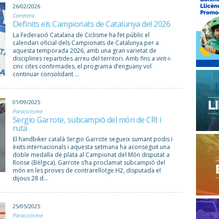
26/02/2026
Carretera
Definits els Campionats de Catalunya del 2026
La Federació Catalana de Ciclisme ha fet públic el
calendari oficial dels Campionats de Catalunya per a
aquesta temporada 2026, amb una gran varietat de
disciplines repartides arreu del territori. Amb fins a vint-i-
cinc cites confirmades, el programa d’enguany vol
continuar consolidant ...
01/09/2025
Paraciclisme
Sergio Garrote, subcampió del món de CRI i
ruta
El handbiker català Sergio Garrote segueix sumant podis i
èxits internacionals i aquesta setmana ha aconseguit una
doble medalla de plata al Campionat del Món disputat a
Ronse (Bèlgica). Garrote s’ha proclamat subcampió del
món en les proves de contrarellotge H2, disputada el
dijous 28 d...
25/05/2025
Paraciclisme