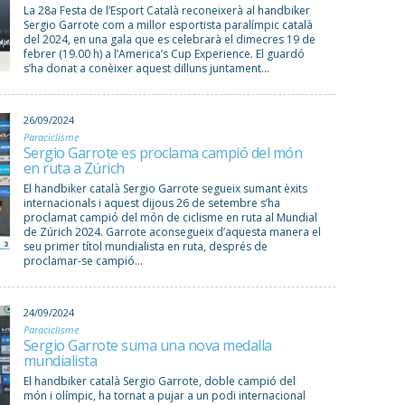
La 28a Festa de l’Esport Català reconeixerà al handbiker
Sergio Garrote com a millor esportista paralímpic català
del 2024, en una gala que es celebrarà el dimecres 19 de
febrer (19.00 h) a l’America’s Cup Experience. El guardó
s’ha donat a conèixer aquest dilluns juntament...
26/09/2024
Paraciclisme
Sergio Garrote es proclama campió del món
en ruta a Zúrich
El handbiker català Sergio Garrote segueix sumant èxits
internacionals i aquest dijous 26 de setembre s’ha
proclamat campió del món de ciclisme en ruta al Mundial
de Zúrich 2024. Garrote aconsegueix d’aquesta manera el
seu primer títol mundialista en ruta, després de
proclamar-se campió...
24/09/2024
Paraciclisme
Sergio Garrote suma una nova medalla
mundialista
El handbiker català Sergio Garrote, doble campió del
món i olímpic, ha tornat a pujar a un podi internacional