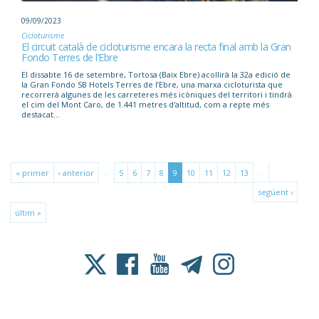
09/09/2023
Cicloturisme
El circuit català de cicloturisme encara la recta final amb la Gran
Fondo Terres de l’Ebre
El dissabte 16 de setembre, Tortosa (Baix Ebre) acollirà la 32a edició de
la Gran Fondo SB Hotels Terres de l’Ebre, una marxa cicloturista que
recorrerà algunes de les carreteres més icòniques del territori i tindrà
el cim del Mont Caro, de 1.441 metres d'altitud, com a repte més
destacat...
…
…
« primer
‹ anterior
5
6
7
8
9
10
11
12
13
següent ›
últim »