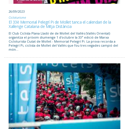
26/09/2023
Cicloturisme
El 33è Memorial Pelegrí Pi de Mollet tanca el calendari de la
Xallenge Catalana de Mitja Distància
El Club Ciclista Plana Lladó de de Mollet del Vallès (Vallès Oriental)
organitza el pròxim diumenge 1 d'octubre la 33ª edició de Marxa
Cicloturista Ciutat de Mollet - Memorial Pelegrí Pi. La prova recorda a
Pelegrí Pi, ciclista de Mollet del Vallès que fou tres vegades campió del
món...