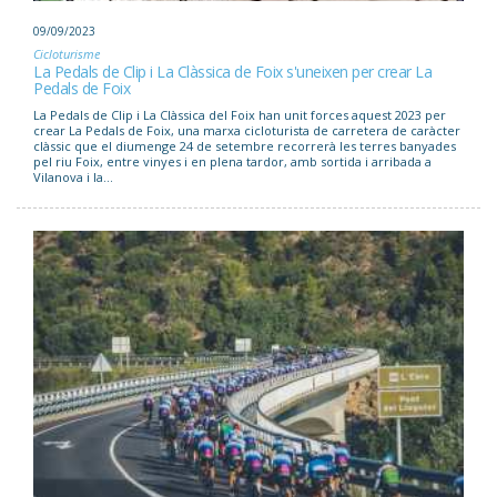
09/09/2023
Cicloturisme
La Pedals de Clip i La Clàssica de Foix s'uneixen per crear La
Pedals de Foix
La Pedals de Clip i La Clàssica del Foix han unit forces aquest 2023 per
crear La Pedals de Foix, una marxa cicloturista de carretera de caràcter
clàssic que el diumenge 24 de setembre recorrerà les terres banyades
pel riu Foix, entre vinyes i en plena tardor, amb sortida i arribada a
Vilanova i la...