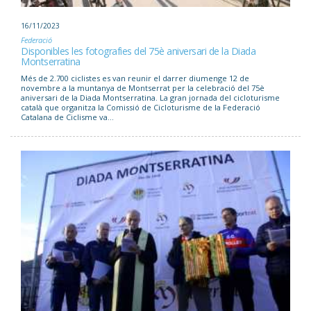
16/11/2023
Federació
Disponibles les fotografies del 75è aniversari de la Diada
Montserratina
Més de 2.700 ciclistes es van reunir el darrer diumenge 12 de
novembre a la muntanya de Montserrat per la celebració del 75è
aniversari de la Diada Montserratina. La gran jornada del cicloturisme
català que organitza la Comissió de Cicloturisme de la Federació
Catalana de Ciclisme va...