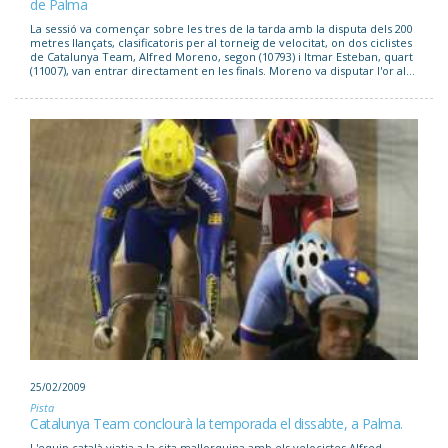
de Palma
La sessió va començar sobre les tres de la tarda amb la disputa dels 200
metres llançats, clasificatoris per al torneig de velocitat, on dos ciclistes
de Catalunya Team, Alfred Moreno, segon (10793) i Itmar Esteban, quart
(11007), van entrar directament en les finals. Moreno va disputar l'or al...
25/02/2009
Pista
Catalunya Team conclourà la temporada el dissabte, a Palma.
L'equip català viatja a la cita mallorquina amb els velocistes Alfred