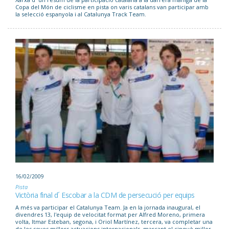
Copa del Món de ciclisme en pista on varis catalans van participar amb
la selecció espanyola i al Catalunya Track Team.
16/02/2009
Pista
Victòria final d´ Escobar a la CDM de persecució per equips
A més va participar el Catalunya Team. Ja en la jornada inaugural, el
divendres 13, l'equip de velocitat format per Alfred Moreno, primera
volta, Itmar Esteban, segona, i Oriol Martínez, tercera, va completar una
de les seves millors actuacions internacionals, marcant el cinquè millor