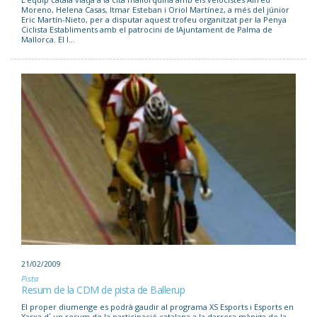
Moreno, Helena Casas, Itmar Esteban i Oriol Martínez, a més del júnior
Eric Martín-Nieto, per a disputar aquest trofeu organitzat per la Penya
Ciclista Establiments amb el patrocini de lAjuntament de Palma de
Mallorca. El I...
21/02/2009
Pista
Resum de la CDM de pista de Ballerup
El proper diumenge es podrà gaudir al programa XS Esports i Esports en
Xarxa d´ un resum de la participació catalana a la darrera màniga de la