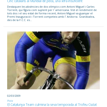
Cinc catalans al Mundial de pista, una xifra insuficient
Destaquen les absències de dos olímpics com Antoni Miguel i Carles
Torrent, qui figura com suplent per l´ americana. Vist el rendiment de
tots dos i el seu estat de forma recent, Antoni Miguel va guanyar el
Premi Inauguració i Torrent competeix amb l´ Andorra- Grandvalira,
des de la F.C.C. es...
02/03/2009
Pista
El Catalunya Team culmina la seva temporada al Trofeu Ciutat