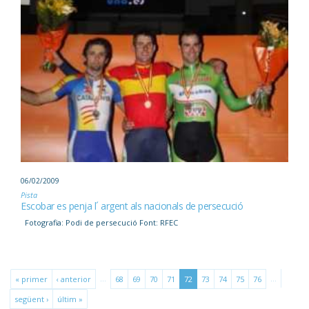
06/02/2009
Pista
Escobar es penja l´ argent als nacionals de persecució
Fotografia: Podi de persecució Font: RFEC
…
…
« primer
‹ anterior
68
69
70
71
72
73
74
75
76
següent ›
últim »