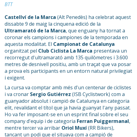
BTT
Castellví de la Marca
(Alt Penedès) ha celebrat aquest
dissabte 9 de maig la cinquena edició de la
Ultramarató de la Marca
, que enguany ha tornat a
coronar els campions i campiones de la temporada en
aquesta modalitat. El
Campionat de Catalunya
organitzat pel
Club Ciclista La Marca
presentava un
recorregut d'ultramarató amb 135 quilòmetres i 3.600
metres de desnivell positiu, amb un traçat que va posar
a prova els participants en un entorn natural privilegiat
i exigent.
La cursa va comptar amb més d'un centenar de ciclistes
i va cronar
Sergio Gutiérrez
(ISB Cyclistwork) com a
guanyador absolut i campió de Catalunya en categoria
elit, revalidant el títol que ja havia guanyat l'any passat.
Ho va fer imposant-se en un esprint final sobre el seu
company d'equip i de categoria
Ferran Puiggermanal
,
mentre tercer va arribar
Oriol Muxí
(RR Bikers),
tancant un podi que el situava com a campió de