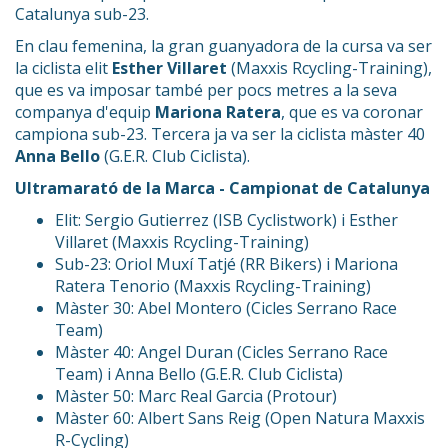
Catalunya sub-23.
En clau femenina, la gran guanyadora de la cursa va ser
la ciclista elit
Esther Villaret
(Maxxis Rcycling-Training),
que es va imposar també per pocs metres a la seva
companya d'equip
Mariona Ratera
, que es va coronar
campiona sub-23. Tercera ja va ser la ciclista màster 40
Anna Bello
(G.E.R. Club Ciclista).
Ultramarató de la Marca - Campionat de Catalunya
Elit: Sergio Gutierrez (ISB Cyclistwork) i Esther
Villaret (Maxxis Rcycling-Training)
Sub-23: Oriol Muxí Tatjé (RR Bikers) i Mariona
Ratera Tenorio (Maxxis Rcycling-Training)
Màster 30: Abel Montero (Cicles Serrano Race
Team)
Màster 40: Angel Duran (Cicles Serrano Race
Team) i Anna Bello (G.E.R. Club Ciclista)
Màster 50: Marc Real Garcia (Protour)
Màster 60: Albert Sans Reig (Open Natura Maxxis
R-Cycling)