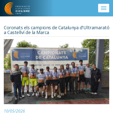
Vés al contingut
Toggle
naviga
Coronats els campions de Catalunya d'Ultramarató
a Castellví de la Marca
10/05/2026