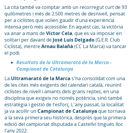
La cita també va comptar amb un recorregut curt de 93
quilòmetres i més de 2.500 metres de desnivell, pensat
per a ciclistes que volien gaudir d'una experiència
intensa però més accessible. En aquest cas, la victòria
va anar a mans de
Víctor Cela
, que es va imposar en
solitari per davant de
José Luis Delgado
(G.E.R. Club
Ciclista), mentre
Arnau Balañà
(CC La Marca) va tancar
el podi.
Resultats de la Ultramarató de la Marca -
Campionat de Catalunya
La
Ultramarató de la Marca
s'ha consolidat com una
de les cites més exigents del calendari català, reunint
ciclistes de nivell i amants dels grans reptes, en una
disciplina que exigeix no només potència, sinó també
estratègia i gestió de l'esforç. L'any passat, la localitat
ja va acollir un
Campionat de Catalunya
que tornava
a la seva primera seu històrica, després que la primera
edició del campionat disputada a Castellví tingués lloc
l'any 2022.