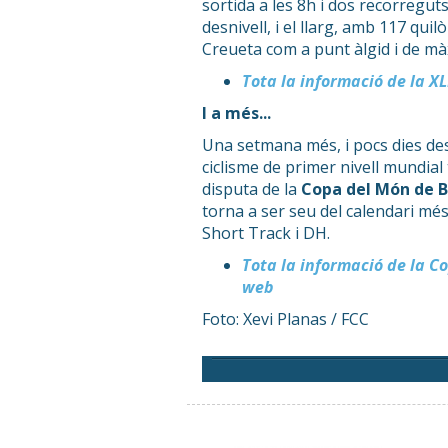
sortida a les 8h i dos recorreguts
desnivell, i el llarg, amb 117 qui
Creueta com a punt àlgid i de màx
Tota la informació de la X
I a més...
Una setmana més, i pocs dies des
ciclisme de primer nivell mundial
disputa de la
Copa del Món de 
torna a ser seu del calendari mé
Short Track i DH.
Tota la informació de la C
web
Foto: Xevi Planas / FCC