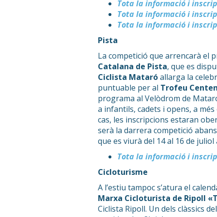
Tota la informació i inscri
Tota la informació i inscr
Tota la informació i inscr
Pista
La competició que arrencarà el 
Catalana de Pista
, que es disput
Ciclista Mataró
allarga la celeb
puntuable per al
Trofeu Centen
programa al Velòdrom de Mataró i
a infantils, cadets i opens, a més
cas, les inscripcions estaran obert
serà la darrera competició aban
que es viurà del 14 al 16 de juliol
Tota la informació i inscri
Cicloturisme
A l’estiu tampoc s’atura el calenda
Marxa Cicloturista de Ripoll 
Ciclista Ripoll. Un dels clàssics d