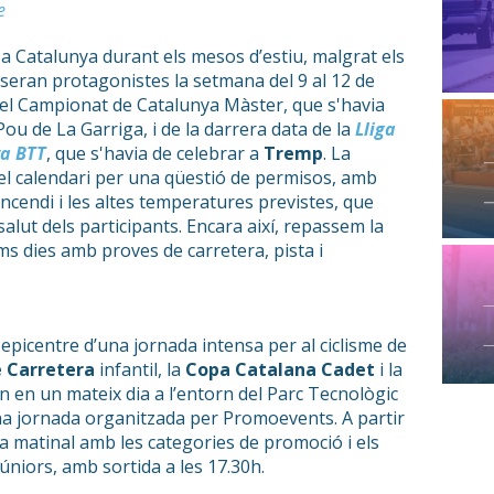
e
 a Catalunya durant els mesos d’estiu, malgrat els
 seran protagonistes la setmana del 9 al 12 de
 del Campionat de Catalunya Màster, que s'havia
Pou de La Garriga, i de la darrera data de la
Lliga
a BTT
, que s'havia de celebrar a
Tremp
. La
el calendari per una qüestió de permisos, amb
'incendi i les altes temperatures previstes, que
salut dels participants. Encara així, repassem la
ms dies amb proves de carretera, pista i
 epicentre d’una jornada intensa per al ciclisme de
 Carretera
infantil, la
Copa Catalana Cadet
i la
n en un mateix dia a l’entorn del Parc Tecnològic
una jornada organitzada per Promoevents. A partir
a matinal amb les categories de promoció i els
júniors, amb sortida a les 17.30h.