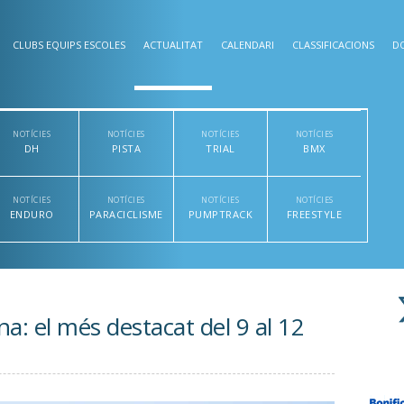
CLUBS EQUIPS ESCOLES
ACTUALITAT
CALENDARI
CLASSIFICACIONS
D
NOTÍCIES
NOTÍCIES
NOTÍCIES
NOTÍCIES
DH
PISTA
TRIAL
BMX
NOTÍCIES
NOTÍCIES
NOTÍCIES
NOTÍCIES
ENDURO
PARACICLISME
PUMPTRACK
FREESTYLE
na: el més destacat del 9 al 12