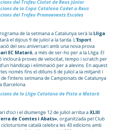
pcions del Trofeu Ciutat de Reus júnior
ipcions de la Copa Catalana Cadet a Reus
ipcions del Trofeu Promoevents Escoles
programa de la setmana a Catalunya serà la
Lliga
arà el dijous 9 de juliol a la tarda. L’
Esport
ració del seu aniversari amb una nova prova
ari EC Mataró
, a més de ser-ho per a la Lliga. El
nclourà proves de velocitat, tempo i scratch per
 d’un hàndicap i eliminació per a alevins. En aquest
es només fins el dilluns 6 de juliol a la mitjanit i
s de l’intens setmana de Campionats de Catalunya
 a Barcelona.
pcions de la Lliga Catalana de Pista a Mataró
ri d’oci i el diumenge 12 de juliol arriba a
XLIII
«Terra de Comtes i Abats»
, organitzada pel Club
el cicloturisme català celebra les 43 edicions amb