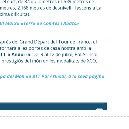
: el curt, de 84 quilòmetres i 1.539 metres de
lòmetres, 2.168 metres de desnivell i l’ascens a La
ima dificultat.
LIII Marxa «Terra de Comtes i Abats»
prés del Grand Départ del Tour de France, el
 tornarà a les portes de casa nostra amb la
BTT a Andorra
. Del 9 al 12 de juliol, Pal Arinsal
s prestigiós del món en les modalitats de XCO,
opa del Món de BTT Pal Arinsal, a la seva pàgina