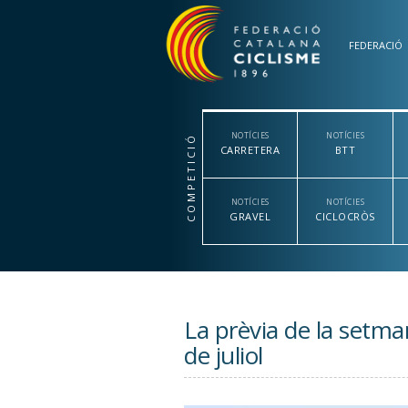
Vés al contingut
FEDERACIÓ
NOTÍCIES
NOTÍCIES
COMPETICIÓ
CARRETERA
BTT
NOTÍCIES
NOTÍCIES
GRAVEL
CICLOCRÒS
La prèvia de la setma
de juliol