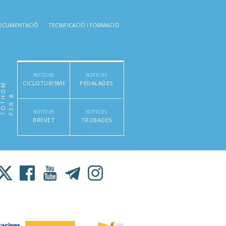
OCUMENTACIÓ
TECNIFICACIÓ I FORMACIÓ
NOTÍCIES
NOTÍCIES
CICLOTURISME
PEDALADES
M
P
E
R
A
T
O
T
H
O
NOTÍCIES
NOTÍCIES
BREVET
TROBADES