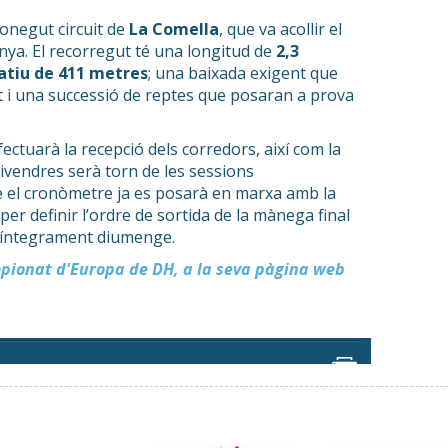
conegut circuit de
La Comella
, que va acollir el
ya. El recorregut té una longitud de
2,3
gatiu de 411 metres
; una baixada exigent que
t i una successió de reptes que posaran a prova
efectuarà la recepció dels corredors, així com la
Divendres serà torn de les sessions
te el cronòmetre ja es posarà en marxa amb la
 per definir l’ordre de sortida de la mànega final
à íntegrament diumenge.
mpionat d'Europa de DH, a la seva pàgina web