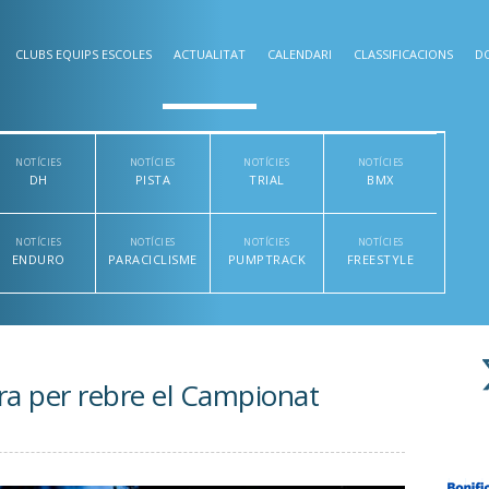
CLUBS EQUIPS ESCOLES
ACTUALITAT
CALENDARI
CLASSIFICACIONS
D
NOTÍCIES
NOTÍCIES
NOTÍCIES
NOTÍCIES
DH
PISTA
TRIAL
BMX
NOTÍCIES
NOTÍCIES
NOTÍCIES
NOTÍCIES
ENDURO
PARACICLISME
PUMPTRACK
FREESTYLE
ra per rebre el Campionat