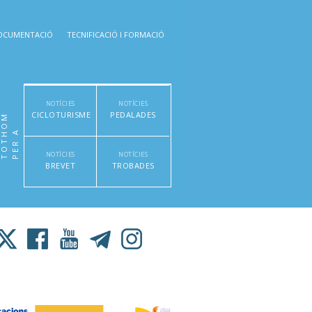
OCUMENTACIÓ
TECNIFICACIÓ I FORMACIÓ
NOTÍCIES
NOTÍCIES
CICLOTURISME
PEDALADES
M
P
E
R
A
T
O
T
H
O
NOTÍCIES
NOTÍCIES
BREVET
TROBADES