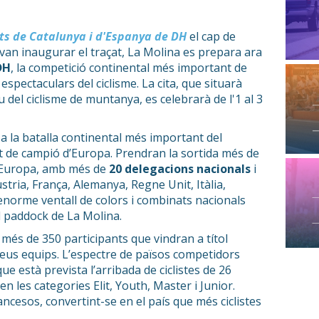
s de Catalunya i d'Espanya de DH
el cap de
e van inaugurar el traçat, La Molina es prepara ara
DH
, la competició continental més important de
 espectaculars del ciclisme. La cita, que situarà
 del ciclisme de muntanya, es celebrarà de l'1 al 3
 a la batalla continental més important del
ot de campió d’Europa. Prendran la sortida més de
 Europa, amb més de
20 delegacions nacionals
i
stria, França, Alemanya, Regne Unit, Itàlia,
norme ventall de colors i combinats nacionals
l paddock de La Molina.
més de 350 participants que vindran a títol
l seus equips. L’espectre de països competidors
e està prevista l’arribada de ciclistes de 26
en les categories Elit, Youth, Master i Junior.
ancesos, convertint-se en el país que més ciclistes