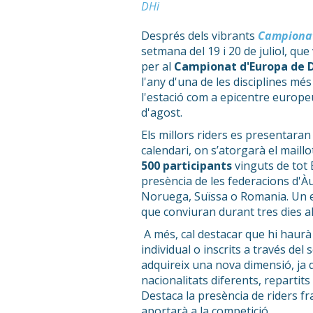
DHi
Després dels vibrants
Campionat
setmana del 19 i 20 de juliol, qu
per al
Campionat d'Europa de 
l'any d'una de les disciplines més
l'estació com a epicentre europeu
d'agost.
Els millors riders es presentaran
calendari, on s’atorgarà el maill
500 participants
vinguts de tot
presència de les federacions d'Àu
Noruega, Suïssa o Romania. Un e
que conviuran durant tres dies a
A més, cal destacar que hi haurà 
individual o inscrits a través de
adquireix una nova dimensió, ja qu
nacionalitats diferents, repartits 
Destaca la presència de riders fr
aportarà a la competició.