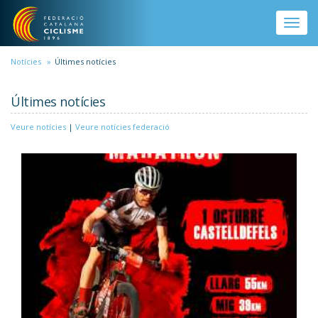
Vés al contingut
Toggle
naviga
Notícies
Últimes notícies
Últimes notícies
Veure notícies
|
Veure notícies federació