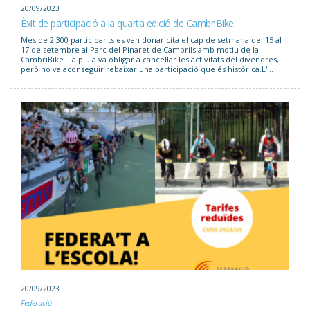
20/09/2023
Èxit de participació a la quarta edició de CambriBike
Mes de 2.300 participants es van donar cita el cap de setmana del 15 al
17 de setembre al Parc del Pinaret de Cambrils amb motiu de la
CambriBike. La pluja va obligar a cancel·lar les activitats del divendres,
però no va aconseguir rebaixar una participació que és històrica.L'...
20/09/2023
Federació