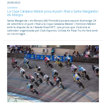
20/09/2023
Carretera
La Copa Catalana Màster posa el punt i final a Santa Margarida i
els Monjos
Santa Margarida i els Monjos (Alt Penedès) posarà aquest diumenge 24
de setembre el punt i final a la Copa Catalana Màster i Fèmines Màster
amb la disputa de la I Xalada Road KPT, una prova que s’estrena al
calendari organitzada pel Club Esportiu Ciclista Ke Pasa Tiu.Ho farà amb
un recorregut...