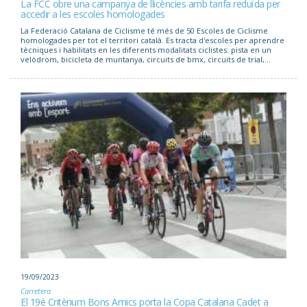
La FCC obre una campanya de llicències amb tarifa reduïda per
accedir a les escoles homologades
La Federació Catalana de Ciclisme té més de 50 Escoles de Ciclisme
homologades per tot el territori català. Es tracta d'escoles per aprendre
tècniques i habilitats en les diferents modalitats ciclistes: pista en un
velòdrom, bicicleta de muntanya, circuits de bmx, circuits de trial,...
19/09/2023
Carretera
El 19è Critèrium Bons Amics porta la Copa Catalana Cadet a