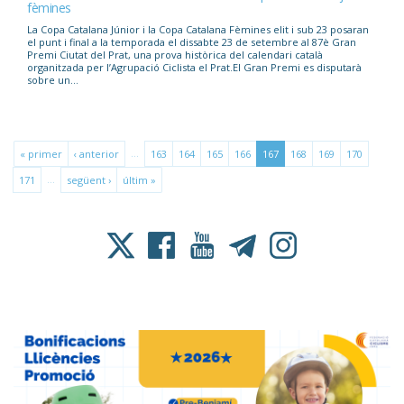
fèmines
La Copa Catalana Júnior i la Copa Catalana Fèmines elit i sub 23 posaran
el punt i final a la temporada el dissabte 23 de setembre al 87è Gran
Premi Ciutat del Prat, una prova històrica del calendari català
organitzada per l’Agrupació Ciclista el Prat.El Gran Premi es disputarà
sobre un...
…
« primer
‹ anterior
163
164
165
166
167
168
169
170
…
171
següent ›
últim »