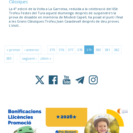
Clàssiques
La 4ª edició de la Volta a La Garrotxa, reduïda a la celebració del 65è
Trofeu Festes del Tura aquest diumenge després de suspendre's la
prova de dissabte en memòria de Modest Capell, ha posat el punt i final
a les Grans Clàssiques-Trofeu Joan Casadevall després de deu proves.
L'olotí...
…
« primer
‹ anterior
375
376
377
378
379
380
381
382
…
383
següent ›
últim »