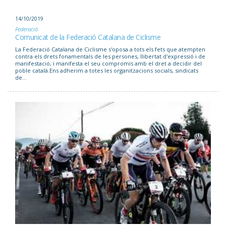
14/10/2019
Federació
Comunicat de la Federació Catalana de Ciclisme
La Federació Catalana de Ciclisme s'oposa a tots els fets que atempten
contra els drets fonamentals de les persones, llibertat d'expressió i de
manifestació, i manifesta el seu compromís amb el dret a decidir del
poble català.Ens adherim a totes les organitzacions socials, sindicats
de...