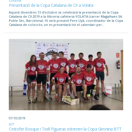
Ciclocròs
Presentació de la Copa Catalana de CX a Volata
Aquest divendres 13 d'octubre se celebrarà la presentació de la Copa
Catalana de CX 2019 a la llibreria-cafeteria VOLATA (carrer Magalhaes 54,
Poble Sec, Barcelona). Hi serà present Pere Uyà, coordinador de la Copa
Catalana de ciclocròs, on es presentarà tot el calendari per...
07/10/2019
BTT
Cristofer Bosque i Txell Figueras estrenen la Copa Gironina BTT