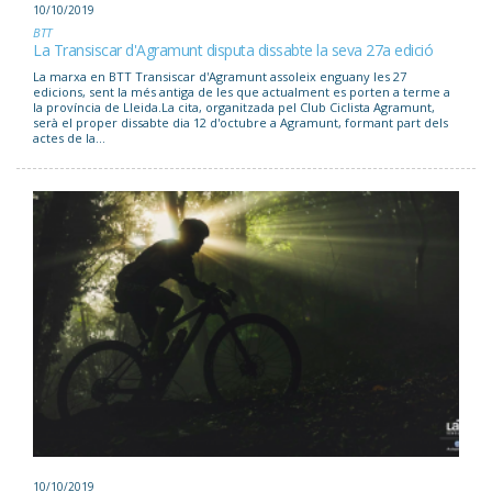
10/10/2019
BTT
La Transiscar d'Agramunt disputa dissabte la seva 27a edició
La marxa en BTT Transiscar d'Agramunt assoleix enguany les 27
edicions, sent la més antiga de les que actualment es porten a terme a
la província de Lleida.La cita, organitzada pel Club Ciclista Agramunt,
serà el proper dissabte dia 12 d'octubre a Agramunt, formant part dels
actes de la...
10/10/2019