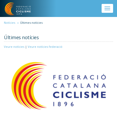
Vés al contingut
Toggle
naviga
Notícies
Últimes notícies
Últimes notícies
Veure notícies
|
Veure notícies federació