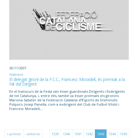
26/11/2007
Federació
El delegat gironí de la F.C.C., Francesc Moradell, és premiat a la
Nit del Dirigent
En el transcurs de la Festa van ésser guardonats Dirigents i Exdirigents
de tot Catalunya, i, entre ells, també va ésser premiats els gironins
Mariona Sabater de la Federació Catalana d?Esports de Disminuïts
Psíquics. Josep Panella, com a exdirigent del Club de Futbol Vilobí i
Francesc Moradell,...
…
« primer
‹ anterior
1339
1340
1341
1342
1343
1344
1345