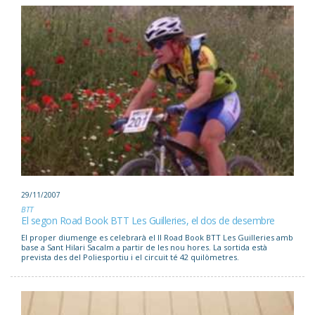
29/11/2007
BTT
El segon Road Book BTT Les Guilleries, el dos de desembre
El proper diumenge es celebrarà el II Road Book BTT Les Guilleries amb
base a Sant Hilari Sacalm a partir de les nou hores. La sortida està
prevista des del Poliesportiu i el circuit té 42 quilòmetres.