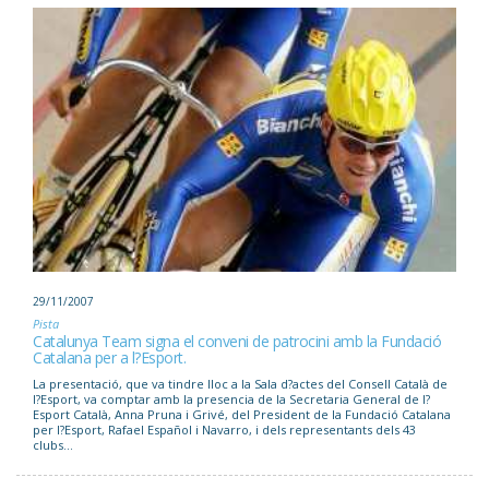
29/11/2007
Pista
Catalunya Team signa el conveni de patrocini amb la Fundació
Catalana per a l?Esport.
La presentació, que va tindre lloc a la Sala d?actes del Consell Català de
l?Esport, va comptar amb la presencia de la Secretaria General de l?
Esport Català, Anna Pruna i Grivé, del President de la Fundació Catalana
per l?Esport, Rafael Español i Navarro, i dels representants dels 43
clubs...