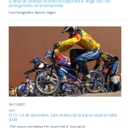
El dinar de cloenda reconeix la trajectòria d´ Àngel Edo i els
protagonistes de la temporada
Font fotografies: Ramón Sitges
30/11/2007
BMX
El 15 i 16 de desembre, Sant Andreu de la Barca veurà el millor
BMX
Per veure normativa Per veure full d´ inscripció