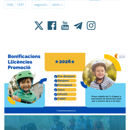
…
1346
1347
següent ›
últim »