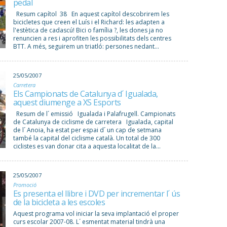
pedal
Resum capítol 38 En aquest capítol descobrirem les
bicicletes que creen el Luís i el Richard: les adapten a
l'estètica de cadascú! Bici o família ?, les dones ja no
renuncien a res i aprofiten les possibilitats dels centres
BTT. A més, seguirem un triatló: persones nedant...
25/05/2007
Carretera
Els Campionats de Catalunya d´ Igualada,
aquest diumenge a XS Esports
Resum de l´ emissió Igualada i Palafrugell. Campionats
de Catalunya de ciclisme de carretera Igualada, capital
de l´ Anoia, ha estat per espai d´ un cap de setmana
també la capital del ciclisme català. Un total de 300
ciclistes es van donar cita a aquesta localitat de la...
25/05/2007
Promoció
Es presenta el llibre i DVD per incrementar l´ ús
de la bicicleta a les escoles
Aquest programa vol iniciar la seva implantació el proper
curs escolar 2007-08. L´ esmentat material tindrà una