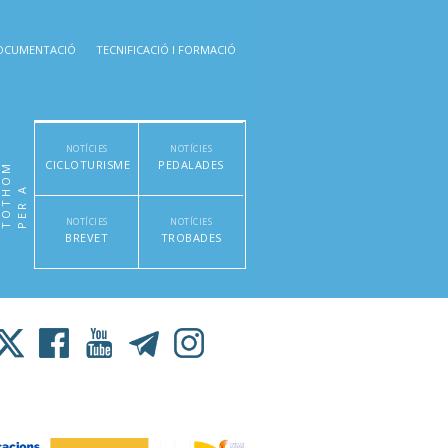
OCUMENTACIÓ
TECNIFICACIÓ I FORMACIÓ
NOTÍCIES
NOTÍCIES
CICLOTURISME
PEDALADES
M
P
E
R
A
T
O
T
H
O
NOTÍCIES
NOTÍCIES
BREVET
TROBADES