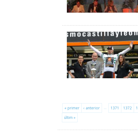
…
« primer
‹ anterior
1371
1372
1
últim »