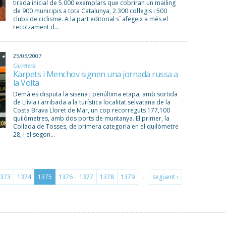
tirada inicial de 5.000 exemplars que cobriran un mailing
de 900 municipis a tota Catalunya, 2.300 col·legis i 500
clubs de ciclisme. A la part editorial s´ afegeix a més el
recolzament d...
25/05/2007
Carretera
Karpets i Menchov signen una jornada russa a
la Volta
Demà es disputa la sisena i penúltima etapa, amb sortida
de Llívia i arribada a la turística localitat selvatana de la
Costa Brava Lloret de Mar, un cop recorreguts 177,100
quilòmetres, amb dos ports de muntanya. El primer, la
Collada de Tosses, de primera categoria en el quilòmetre
28, i el segon...
…
373
1374
1375
1376
1377
1378
1379
següent ›