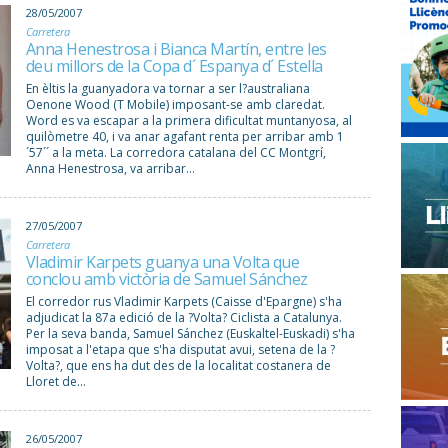
28/05/2007
Carretera
Anna Henestrosa i Bianca Martín, entre les
deu millors de la Copa d´ Espanya d´ Estella
En èltis la guanyadora va tornar a ser l?australiana
Oenone Wood (T Mobile) imposant-se amb claredat.
Word es va escapar a la primera dificultat muntanyosa, al
quilòmetre 40, i va anar agafant renta per arribar amb 1
´57´´ a la meta. La corredora catalana del CC Montgrí,
Anna Henestrosa, va arribar...
27/05/2007
Carretera
Vladimir Karpets guanya una Volta que
conclou amb victòria de Samuel Sánchez
El corredor rus Vladimir Karpets (Caisse d'Epargne) s'ha
adjudicat la 87a edició de la ?Volta? Ciclista a Catalunya.
Per la seva banda, Samuel Sánchez (Euskaltel-Euskadi) s'ha
imposat a l'etapa que s'ha disputat avui, setena de la ?
Volta?, que ens ha dut des de la localitat costanera de
Lloret de...
26/05/2007