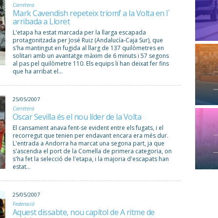
Carretera
Mark Cavendish repeteix triomf a la Volta en l´
arribada a Lloret
L'etapa ha estat marcada per la llarga escapada
protagonitzada per José Ruiz (Andalucía-Caja Sur), que
s'ha mantingut en fugida al llarg de 137 quilòmetres en
solitari amb un avantatge màxim de 6 minuts i 57 segons
al pas pel quilòmetre 110. Els equips li han deixat fer fins
que ha arribat el...
25/05/2007
Carretera
Oscar Sevilla és el nou líder de la Volta
El cansament anava fent-se evident entre els fugats, i el
recorregut que tenien per endavant encara era més dur.
L'entrada a Andorra ha marcat una segona part, ja que
s'ascendia el port de la Comella de primera categoria, on
s'ha fet la selecció de l'etapa, i la majoria d'escapats han
estat...
25/05/2007
Federació
Aquest dissabte, nou capítol de A ritme de