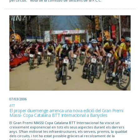
pel circuit. Nota de la comissió de descens de la F.C.C.
07/03/2006
BTT
El proper diuemenge arrenca una nova edició del Gran Premi
Massi- Copa Catalana BTT Internacional a Banyoles
El Gran Premi MASSI Copa Catalana BTT Internacional ha viscut un
creixement exponencial en tots els seus aspectes durant els darrers
anys. S?han millorat les infraestructures, els serveis, premis, la qualitat
dels circuits, i tot ha estat possible gràcies al recolzament de la