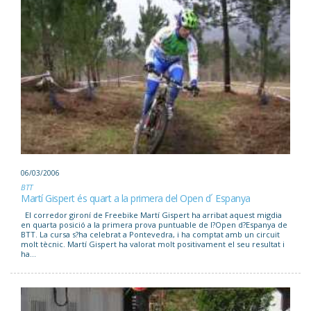
06/03/2006
BTT
Martí Gispert és quart a la primera del Open d´ Espanya
El corredor gironí de Freebike Martí Gispert ha arribat aquest migdia
en quarta posició a la primera prova puntuable de l?Open d?Espanya de
BTT. La cursa s?ha celebrat a Pontevedra, i ha comptat amb un circuit
molt tècnic. Martí Gispert ha valorat molt positivament el seu resultat i
ha...