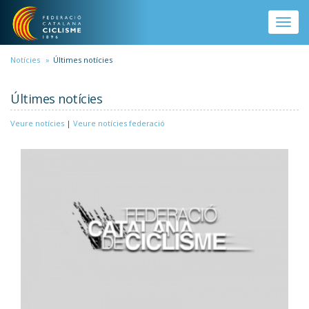
Vés al contingut
Toggle
naviga
Notícies
Últimes notícies
Últimes notícies
Veure notícies
|
Veure notícies federació