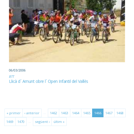
06/03/2006
BTT
Llicà d´ Amunt obre l´ Open Infantil del Vallès
…
« primer
‹ anterior
1462
1463
1464
1465
1466
1467
1468
…
1469
1470
següent ›
últim »