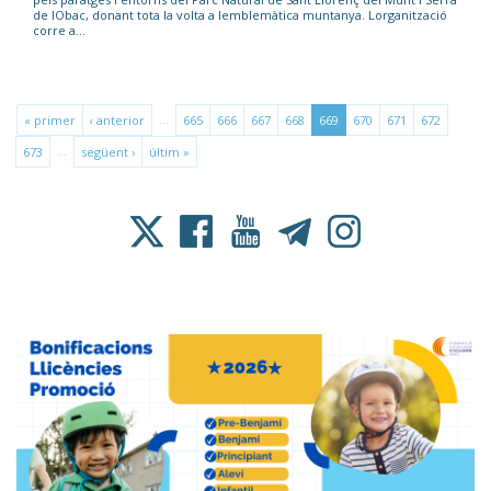
de lObac, donant tota la volta a lemblemàtica muntanya. Lorganització
corre a...
…
« primer
‹ anterior
665
666
667
668
669
670
671
672
…
673
següent ›
últim »