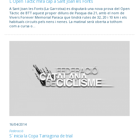
L´Open Tàctic mira cap a Sant Joan les Fonts
A Sant Joan les Fonts (La Garrotxa) es disputarà una nova prova del Open
Tàctic de BTT aquest proper dilluns de Pasqua dia 21, amb el nom de
Vivers Forever Memorial Paraca que tindrà rutes de 32, 20 i 10 km i els
habituals circuits pels nens i nenes. La matinal serà oberta a tothom
com a cursa o...
16/04/2014
Federació
S´ inicia la Copa Tarragona de trial