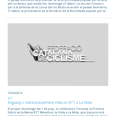
del riu Besòs, que tindrà lloc diumenge 27 dabril. La seu del Consorci
per a la Defensa de la Conca del riu Besòs va acollir el passat divendres,
11 dabril, la presentació de la XII edició de la Bicicletada popular per la...
15/04/2014
BTT
Enguany s´ estrena la primera Volta en BTT a La Mola
El proper diumenge dia 1 de juny, es celebrarà a Terrassa, la Primera
Edició de la Marxa BTT Marathon, la Volta a La Mola, que transcorrerà
pels paratges i entorns del Parc Natural de Sant Llorenç del Munt i Serra