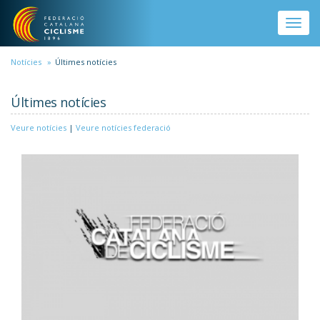
Vés al contingut
Toggle
naviga
Notícies
Últimes notícies
Últimes notícies
Veure notícies
|
Veure notícies federació