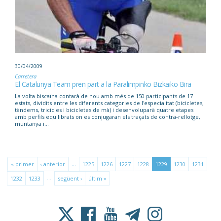
30/04/2009
Carretera
El Catalunya Team pren part a la Paralimpinko Bizkaiko Bira
La volta biscaïna contarà de nou amb més de 150 participants de 17
estats, dividits entre les diferents categories de l'especialitat (bicicletes,
tàndems, tricicles i bicicletes de mà) i desenvoluparà quatre etapes
amb perfils equilibrats on es conjugaran els traçats de contra-rellotge,
muntanya i...
…
« primer
‹ anterior
1225
1226
1227
1228
1229
1230
1231
…
1232
1233
següent ›
últim »