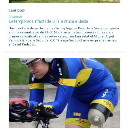
03/05/2009
Promoció
La temporada infantil de BTT arranca a Lleida
Una trentena de participants s'han aplegat al Parc de la Serra per gaudir
en una organització de CUCE Mollerussa de les primeres curses, els
primers classificats en les seves categories han estat el Miquel Angel
Vellido i la Noelia Seco del C.C Tàrrega-Secociclisme en prebenjamins,
el David Pedró i...