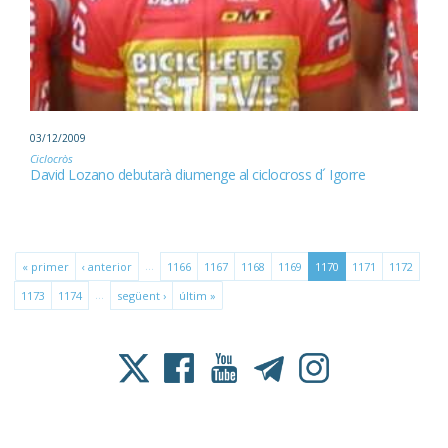
03/12/2009
Ciclocròs
David Lozano debutarà diumenge al ciclocross d´ Igorre
…
« primer
‹ anterior
1166
1167
1168
1169
1170
1171
1172
…
1173
1174
següent ›
últim »