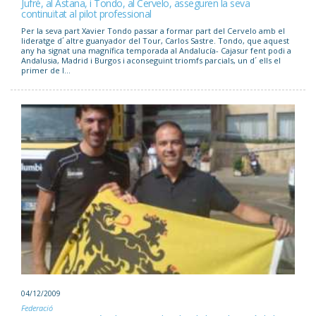
Jufré, al Astana, i Tondo, al Cervelo, asseguren la seva
continuïtat al pilot professional
Per la seva part Xavier Tondo passar a formar part del Cervelo amb el
lideratge d´ altre guanyador del Tour, Carlos Sastre. Tondo, que aquest
any ha signat una magnífica temporada al Andalucía- Cajasur fent podi a
Andalusia, Madrid i Burgos i aconseguint triomfs parcials, un d´ ells el
primer de l...
04/12/2009
Federació