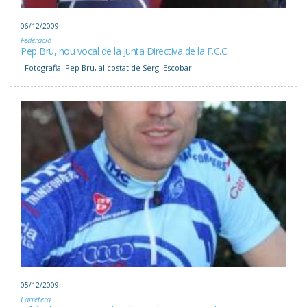
06/12/2009
Federació
Pep Bru, nou vocal de la Junta Directiva de la F.C.C.
Fotografia: Pep Bru, al costat de Sergi Escobar
05/12/2009
Carretera