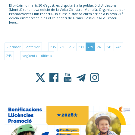
El pròxim dimarts 30 d'agost, es disputarà a la població d'Ulldecona
(Montsià) una nova edició de la Volta Ciclista al Montsià. Organitzada per
Promoevents Club Esportiu, la cursa històrica cursa arriba a la seva 71ª
edició emmarcada dins el calendari de Grans Clàssiques-6è Trofeu
Joan...
…
« primer
‹ anterior
235
236
237
238
239
240
241
242
…
243
següent ›
últim »