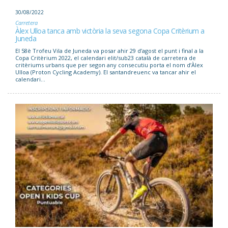
30/08/2022
Carretera
Àlex Ulloa tanca amb victòria la seva segona Copa Critèrium a
Juneda
El 58è Trofeu Vila de Juneda va posar ahir 29 d’agost el punt i final a la
Copa Critèrium 2022, el calendari elit/sub23 català de carretera de
critèriums urbans que per segon any consecutiu porta el nom d’Àlex
Ulloa (Proton Cycling Academy). El santandreuenc va tancar ahir el
calendari...