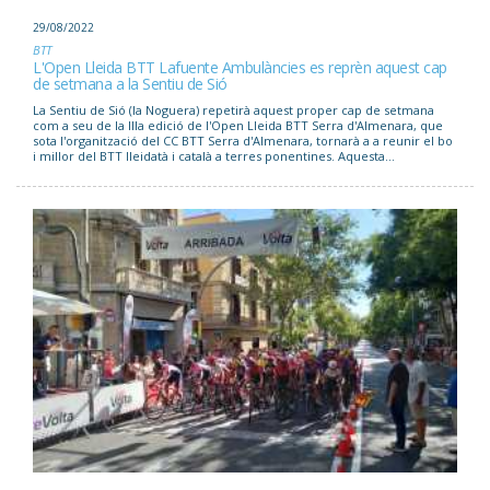
29/08/2022
BTT
L'Open Lleida BTT Lafuente Ambulàncies es reprèn aquest cap
de setmana a la Sentiu de Sió
La Sentiu de Sió (la Noguera) repetirà aquest proper cap de setmana
com a seu de la IIIa edició de l'Open Lleida BTT Serra d'Almenara, que
sota l'organització del CC BTT Serra d'Almenara, tornarà a a reunir el bo
i millor del BTT lleidatà i català a terres ponentines. Aquesta...