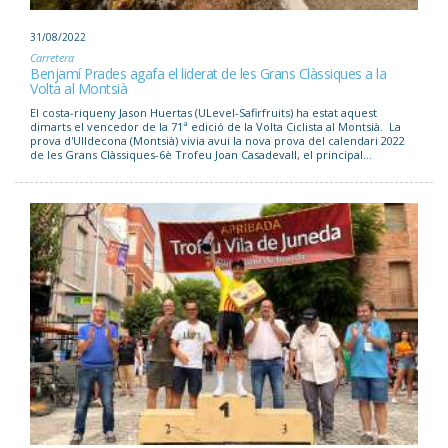
31/08/2022
Carretera
Benjamí Prades agafa el liderat de les Grans Clàssiques a la
Volta al Montsià
El costa-riqueny Jason Huertas (ULevel-Safirfruits) ha estat aquest
dimarts el vencedor de la 71ª edició de la Volta Ciclista al Montsià. La
prova d'Ulldecona (Montsià) vivia avui la nova prova del calendari 2022
de les Grans Clàssiques-6è Trofeu Joan Casadevall, el principal...