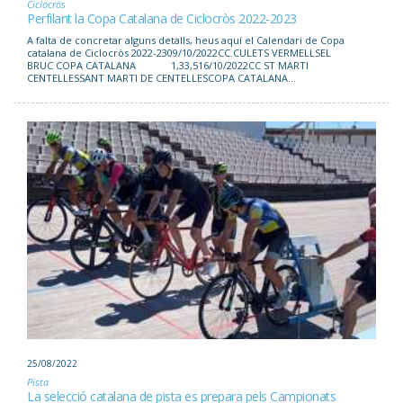
Ciclocròs
Perfilant la Copa Catalana de Ciclocròs 2022-2023
A falta de concretar alguns detalls, heus aquí el Calendari de Copa
catalana de Ciclocròs 2022-2309/10/2022CC.CULETS VERMELLSEL
BRUC COPA CATALANA 1,33,516/10/2022CC ST MARTI
CENTELLESSANT MARTI DE CENTELLESCOPA CATALANA...
25/08/2022
Pista
La selecció catalana de pista es prepara pels Campionats