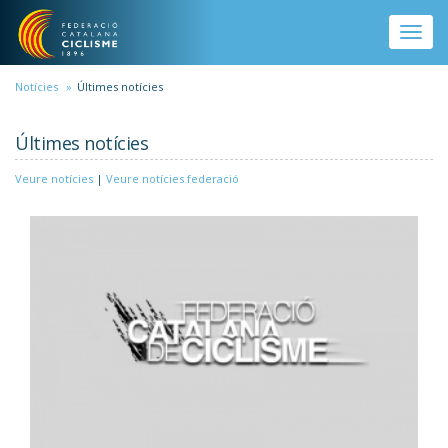
Vés al contingut
Toggle
naviga
Notícies
Últimes notícies
Últimes notícies
Veure notícies
|
Veure notícies federació