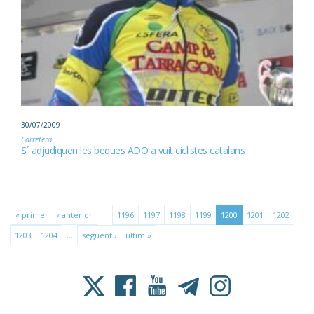
30/07/2009
Carretera
S´ adjudiquen les beques ADO a vuit ciclistes catalans
…
« primer
‹ anterior
1196
1197
1198
1199
1200
1201
1202
…
1203
1204
següent ›
últim »