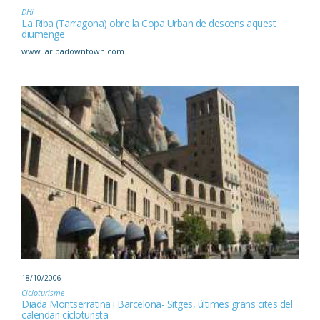
DHi
La Riba (Tarragona) obre la Copa Urban de descens aquest
diumenge
www.laribadowntown.com
18/10/2006
Cicloturisme
Diada Montserratina i Barcelona- Sitges, últimes grans cites del
calendari cicloturista