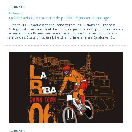
19/10/2006
Federació
Doble capítol de \"A ritme de pedal\" el proper diumenge
Capítol 19 En aquest capítol coneixerem les il·lusions del Francesc
Ortega: estudiar i anar amb bicicleta; de jove no ho va poder fer i ara és
el seu moment!A més, veurem com la innovació de l'esport que ens
arriba dels Estats Units, també està en primera línia a Catalunya. El...
19/10/2006