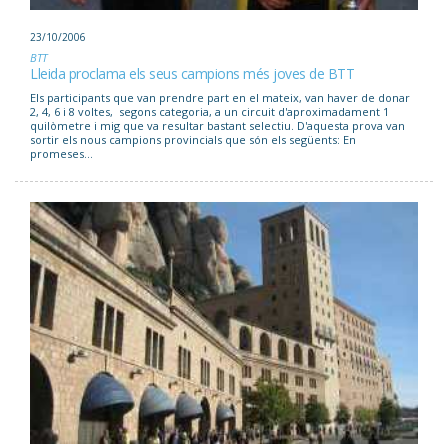
23/10/2006
BTT
Lleida proclama els seus campions més joves de BTT
Els participants que van prendre part en el mateix, van haver de donar
2, 4, 6 i 8 voltes, segons categoria, a un circuit d'aproximadament 1
quilòmetre i mig que va resultar bastant selectiu. D'aquesta prova van
sortir els nous campions provincials que són els següents: En
promeses...