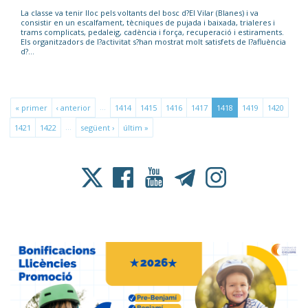
La classe va tenir lloc pels voltants del bosc d?El Vilar (Blanes) i va
consistir en un escalfament, tècniques de pujada i baixada, trialeres i
trams complicats, pedaleig, cadència i força, recuperació i estiraments.
Els organitzadors de l?activitat s?han mostrat molt satisfets de l?afluència
d?...
…
« primer
‹ anterior
1414
1415
1416
1417
1418
1419
1420
…
1421
1422
següent ›
últim »