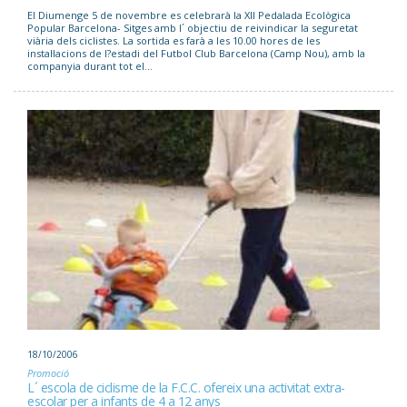
El Diumenge 5 de novembre es celebrarà la XII Pedalada Ecològica
Popular Barcelona- Sitges amb l´ objectiu de reivindicar la seguretat
viària dels ciclistes. La sortida es farà a les 10.00 hores de les
instal·lacions de l?estadi del Futbol Club Barcelona (Camp Nou), amb la
companyia durant tot el...
18/10/2006
Promoció
L´ escola de ciclisme de la F.C.C. ofereix una activitat extra-
escolar per a infants de 4 a 12 anys