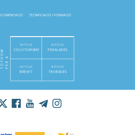
OCUMENTACIÓ
TECNIFICACIÓ I FORMACIÓ
NOTÍCIES
NOTÍCIES
CICLOTURISME
PEDALADES
M
P
E
R
A
T
O
T
H
O
NOTÍCIES
NOTÍCIES
BREVET
TROBADES