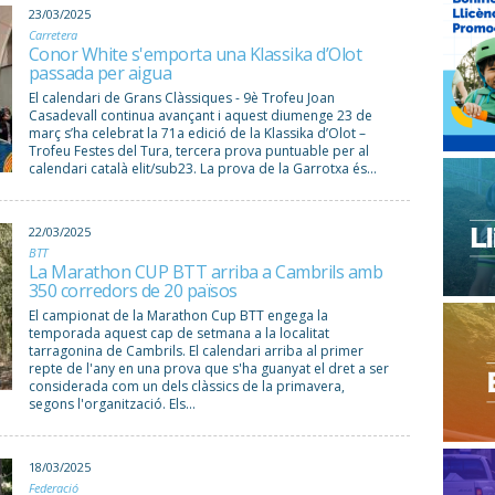
23/03/2025
Carretera
Conor White s'emporta una Klassika d’Olot
passada per aigua
El calendari de Grans Clàssiques - 9è Trofeu Joan
Casadevall continua avançant i aquest diumenge 23 de
març s’ha celebrat la 71a edició de la Klassika d’Olot –
Trofeu Festes del Tura, tercera prova puntuable per al
calendari català elit/sub23. La prova de la Garrotxa és...
22/03/2025
BTT
La Marathon CUP BTT arriba a Cambrils amb
350 corredors de 20 països
El campionat de la Marathon Cup BTT engega la
temporada aquest cap de setmana a la localitat
tarragonina de Cambrils. El calendari arriba al primer
repte de l'any en una prova que s'ha guanyat el dret a ser
considerada com un dels clàssics de la primavera,
segons l'organització. Els...
18/03/2025
Federació