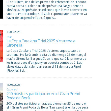
L’EnduBítem, una de les proves de referència de l’Enduro
català, torna al calendari després d’una llarga i sentida
absència. Després de sis edicions que la van convertir en
una cita imprescindible, el Club Esportiu Montaspre en va
haver de suspendre l’edició que s’...
18/03/2025
Trial
La Copa Catalana Trial 2025 s'estrena a
Gironella
La Copa Catalana Trial 2025 s'estrena aquest cap de
setmana. Ho farà amb la cita de diumenge 23 de març al
matí a Gironella (Berguedà), en la que serà la primera de
les tres proves d'enguany en aquesta competició. Les
altres dates del calendari seran el 18 de maig a Ripoll
(Ripollès) i el...
18/03/2025
Carretera
200 màsters participaran en el Gran Premi
Roda de Berà
200 ciclistes participaran aquest diumenge 23 de març en
el II Gran Premi Roda de Berà (Tarragonès), en la que serà