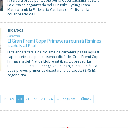
la tercera prova puntuable per la Copa Catalana Màster.
La cursa és organitzada pel Gurubike Cycling Team
Mataró, amb la Federació Catalana de Ciclisme i la
col·laboració de l...
18/03/2025
Carretera
El Gran Premi Copa Primavera reunirà fèmines
i cadets al Prat
El calendari català de ciclisme de carretera passa aquest
cap de setmana per la sisena edició del Gran Premi Copa
Primavera del Prat de Llobregat (Baix Llobregat). La
matinal d'aquest diumenge 23 de març consta de fins a
dues proves: primer es disputarà la de cadets (8:45 h),
segona cita...
…
68
69
70
71
72
73
74
següent ›
últim »