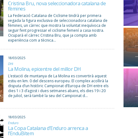
Cristina Bru, nova seleccionadora catalana de
fèmines
La Federació Catalana de Ciclisme tindrà per primera
vegada la figura exclusiva de seleccionadora catalana de
fèmines, un càrrec que mostra la voluntat inequívoca de
seguir fent progressar el ciclisme femení a casa nostra.
Ocuparà el càrrec Cristina Bru, que ja compta amb
experiència com a tècnica...
18/03/2025
DHi
La Molina, epicentre del millor DH
L’estació de muntanya de La Molina es convertirà aquest
estiu en km. 0 del descens europeu. El complex acollirà la
disputa d’un històric Campionat d’Europa de DH entre els
dies 1 i 3 d’agost i dues setmanes abans, els dies 19 i 20
de juliol, serà també la seu del Campionat d...
18/03/2025
Enduro
La Copa Catalana d’Enduro arrenca a
l’EnduBítem