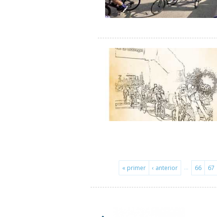
…
« primer
‹ anterior
66
67