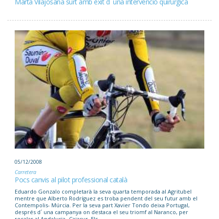
Marta Vilajosana surt amb èxit d´ una intervenció quirúrgica
05/12/2008
Carretera
Pocs canvis al pilot professional català
Eduardo Gonzalo completarà la seva quarta temporada al Agritubel
mentre que Alberto Rodríguez es troba pendent del seu futur amb el
Contempolis- Múrcia. Per la seva part Xavier Tondo deixa Portugal,
després d´ una campanya on destaca el seu triomf al Naranco, per
recalar al Andalusia- Cajasur. Els...