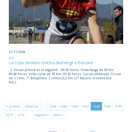
27/11/2008
BTT
La Copa Gironina conclou diumenge a Bescanó
L´ horari previst és el següent: 09:30 hores  Volta llarga de 30 Km.
09:40 hores  Volta curta de 18 Km. 09:50 hores  Curses dInfantils  Circuit
de 1,1 Km. 1ª Benjamins  2 voltes (2,2 Km.) 2ª Alevins  4 voltes (4,4
Km.) ...
…
« primer
‹ anterior
1264
1265
1266
1267
1268
1269
1270
…
1271
1272
següent ›
últim »