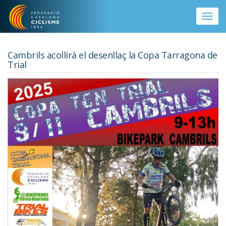
Vés al contingut
Toggle
naviga
Cambrils acollirà el desenllaç la Copa Tarragona de
Trial