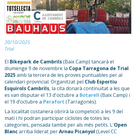
30/10/2025
Trial
El
Bikepark de Cambrils
(Baix Camp) tancarà el
diumenge 9 de novembre la
Copa Tarragona de Trial
2025
amb la tercera de les proves puntuables per al
calendari provincial. Organitzat pel
Club Esportiu
Esquirols Cambrils
, la cita donarà continuïtat a les que
es van disputar el 13 d'octubre a
Botarell
(Baix Camp) i
el 19 d’octubre a
Perafort
(Tarragonès).
La localitat costanera obrirà la competició a les 9 del
matí i hi podran participar ciclistes de totes les
categories, pensada també per als més petits. L'
Open
Blanc
arriba liderat per
Arnau Picanyol
(Level CC