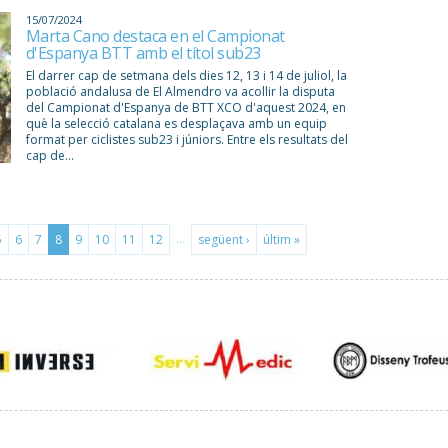
15/07/2024
Marta Cano destaca en el Campionat
d'Espanya BTT amb el títol sub23
El darrer cap de setmana dels dies 12, 13 i 14 de juliol, la
població andalusa de El Almendro va acollir la disputa
del Campionat d'Espanya de BTT XCO d'aquest 2024, en
què la selecció catalana es desplaçava amb un equip
format per ciclistes sub23 i júniors. Entre els resultats del
cap de...
…
5
6
7
8
9
10
11
12
següent ›
últim »