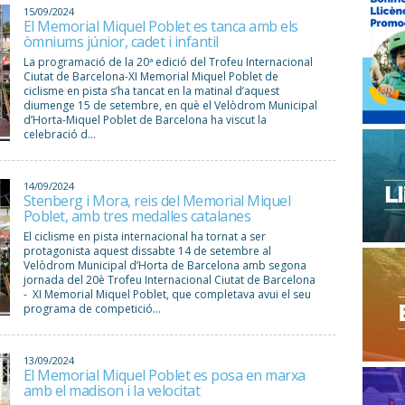
15/09/2024
El Memorial Miquel Poblet es tanca amb els
òmniums júnior, cadet i infantil
La programació de la 20ª edició del Trofeu Internacional
Ciutat de Barcelona-XI Memorial Miquel Poblet de
ciclisme en pista s’ha tancat en la matinal d’aquest
diumenge 15 de setembre, en què el Velòdrom Municipal
d’Horta-Miquel Poblet de Barcelona ha viscut la
celebració d...
14/09/2024
Stenberg i Mora, reis del Memorial Miquel
Poblet, amb tres medalles catalanes
El ciclisme en pista internacional ha tornat a ser
protagonista aquest dissabte 14 de setembre al
Velòdrom Municipal d’Horta de Barcelona amb segona
jornada del 20è Trofeu Internacional Ciutat de Barcelona
- XI Memorial Miquel Poblet, que completava avui el seu
programa de competició...
13/09/2024
El Memorial Miquel Poblet es posa en marxa
amb el madison i la velocitat