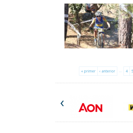
…
« primer
‹ anterior
4
‹