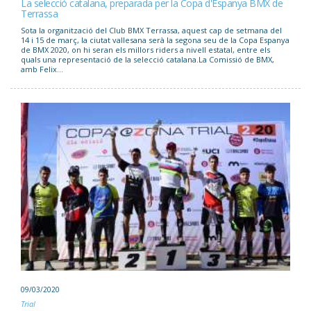
La selecció catalana, preparada per la Copa d'Espanya BMX de
Terrassa
Sota la organització del Club BMX Terrassa, aquest cap de setmana del
14 i 15 de març, la ciutat vallesana serà la segona seu de la Copa Espanya
de BMX 2020, on hi seran els millors riders a nivell estatal, entre els
quals una representació de la selecció catalana.La Comissió de BMX,
amb Felix...
09/03/2020
Trial