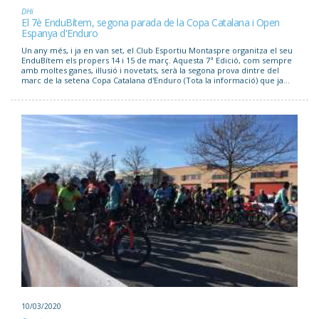
DHi
El 7è EnduBítem, segona parada de la Copa Catalana i Open
Espanya d'Enduro
Un any més, i ja en van set, el Club Esportiu Montaspre organitza el seu
EnduBítem els propers 14 i 15 de març. Aquesta 7ª Edició, com sempre
amb moltes ganes, il·lusió i novetats, serà la segona prova dintre del
marc de la setena Copa Catalana d'Enduro (Tota la informació) que ja...
10/03/2020