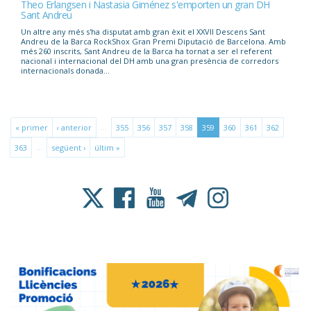
Theo Erlangsen i Nastasia Giménez s'emporten un gran DH
Sant Andreu
Un altre any més s'ha disputat amb gran èxit el XXVII Descens Sant
Andreu de la Barca RockShox Gran Premi Diputació de Barcelona. Amb
més 260 inscrits, Sant Andreu de la Barca ha tornat a ser el referent
nacional i internacional del DH amb una gran presència de corredors
internacionals donada...
…
« primer
‹ anterior
355
356
357
358
359
360
361
362
…
363
següent ›
últim »