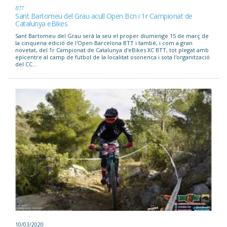
BTT
Sant Bartomeu del Grau acull Open Bcn i 1r Campionat de
Catalunya eBikes
Sant Bartomeu del Grau serà la seu el proper diumenge 15 de març de
la cinquena edició de l'Open Barcelona BTT i també, i com a gran
novetat, del 1r Campionat de Catalunya d'eBikes XC BTT, tot plegat amb
epicentre al camp de futbol de la localitat osonenca i sota l'organització
del CC...
10/03/2020