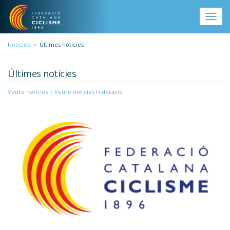
Vés al contingut
Toggle
naviga
Notícies
Últimes notícies
Últimes notícies
Veure notícies
|
Veure notícies federació