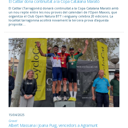
El Catllar dona continuïtat a la Copa Catalana Marató
El Catllar (Tarragonès) donarà continuïtat a la Copa Catalana Marató amb
un nou repte entre les nou proves del calendari de l'Open Maxxis, que
organitza el Club Open Natura BTT i enguany celebra 20 edicions. La
localitat tarragonina acollirà novament la tercera prova d'aquesta
proposta:...
15/04/2025
Gravel
Albert Massana i Joana Puig, vencedors a Agramunt