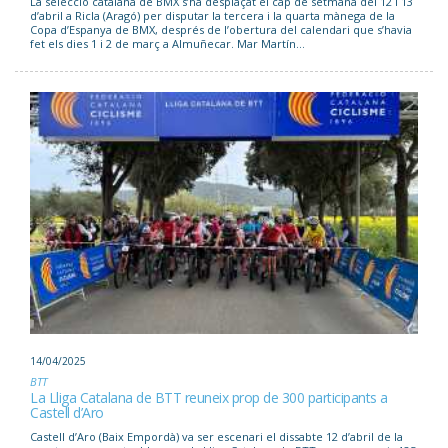
La selecció catalana de BMX s’ha desplaçat el cap de setmana del 12 i 13
d’abril a Ricla (Aragó) per disputar la tercera i la quarta mànega de la
Copa d’Espanya de BMX, després de l’obertura del calendari que s’havia
fet els dies 1 i 2 de març a Almuñecar. Mar Martín...
14/04/2025
BTT
La Lliga Catalana de BTT reuneix prop de 300 participants a
Castell d’Aro
Castell d’Aro (Baix Empordà) va ser escenari el dissabte 12 d’abril de la