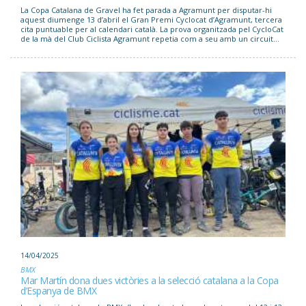
La Copa Catalana de Gravel ha fet parada a Agramunt per disputar-hi
aquest diumenge 13 d’abril el Gran Premi Cyclocat d’Agramunt, tercera
cita puntuable per al calendari català. La prova organitzada pel CycloCat
de la mà del Club Ciclista Agramunt repetia com a seu amb un circuit...
14/04/2025
BMX
Mar Martín dona dues victòries a la selecció catalana a la Copa
d’Espanya de BMX