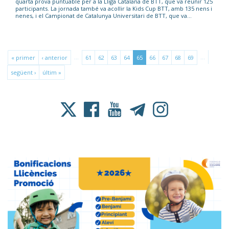
quarta prova puntuable per a la Lliga Catalana de BTT, que va reunir 125
participants. La jornada també va acollir la Kids Cup BTT, amb 135 nens i
nenes, i el Campionat de Catalunya Universitari de BTT, que va...
…
…
« primer
‹ anterior
61
62
63
64
65
66
67
68
69
següent ›
últim »