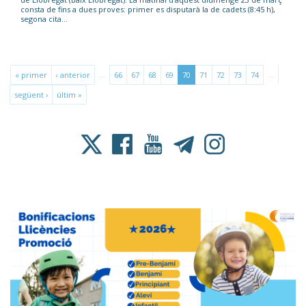
consta de fins a dues proves: primer es disputarà la de cadets (8:45 h),
segona cita...
…
…
« primer
‹ anterior
66
67
68
69
70
71
72
73
74
següent ›
últim »