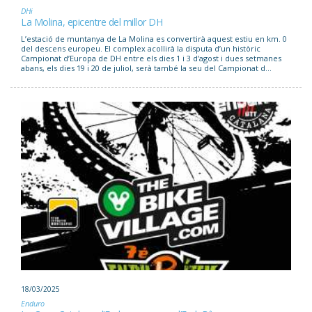
DHi
La Molina, epicentre del millor DH
L’estació de muntanya de La Molina es convertirà aquest estiu en km. 0
del descens europeu. El complex acollirà la disputa d’un històric
Campionat d’Europa de DH entre els dies 1 i 3 d’agost i dues setmanes
abans, els dies 19 i 20 de juliol, serà també la seu del Campionat d...
18/03/2025
Enduro