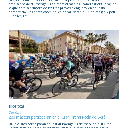
amb la cita de diumenge 23 de març al matí a Gironella (Berguedà), en
la que serà la primera de les tres proves d'enguany en aquesta
competició. Les altres dates del calendari seran el 18 de maig a Ripoll
(Ripollès) i el...
18/03/2025
Carretera
200 màsters participaran en el Gran Premi Roda de Berà
200 ciclistes participaran aquest diumenge 23 de març en el II Gran
Premi Roda de Berà (Tarragonès), en la que serà la tercera prova