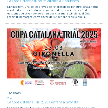
La Copa Catalana d’Enduro arrenca a l’EnduBítem
L’EnduBítem, una de les proves de referència de l’Enduro català, torna
al calendari després d’una llarga i sentida absència. Després de sis
edicions que la van convertir en una cita imprescindible, el Club
Esportiu Montaspre en va haver de suspendre l’edició que s’...
18/03/2025
Trial
La Copa Catalana Trial 2025 s'estrena a Gironella
La Copa Catalana Trial 2025 s'estrena aquest cap de setmana. Ho farà