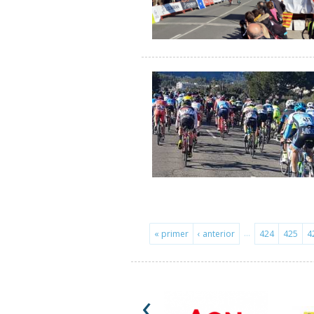
…
« primer
‹ anterior
424
425
4
‹