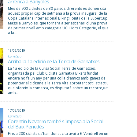
arrenca a Banyoles
Més de 900 ciclistes de 30 països diferents es donen cita
aquest proper cap de setmana a la prova inaugural de la
Copa Catalana Internacional Biking Point i de la SuperCup
Massi a Banyoles, que tornarà a ser escenari d'una prova
de primer nivell amb categoria UCI Hors Categorie, el que
a la...
18/02/2019
Carretera
Arriba la 1a edició de la Terra de Garnatxes
La 1a edició de la Cursa Social Terra de Garnatxes,
organitzada pel Club Ciclista Garnatxa Bikers fundat
encara no fa un any per una colla d'amics amb ganes de
potenciar el ciclisme a la Terra Alta aprofitant tot l'atractiu
que ofereix la comarca, es disputarà sobre un recorregut
amb...
17/02/2019
Carretera
Corentin Navarro també s'imposa a la Social
del Baix Penedès
Fins a 200 ciclistes s'han donat cita avui a El Vendrell en un