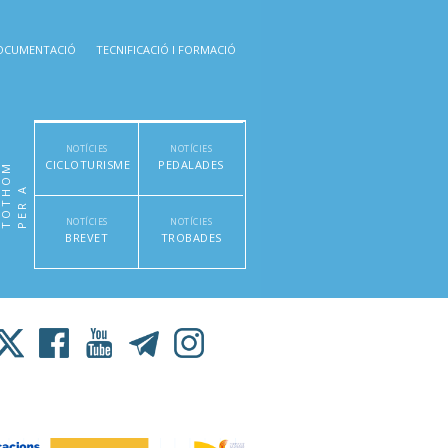
OCUMENTACIÓ
TECNIFICACIÓ I FORMACIÓ
NOTÍCIES
NOTÍCIES
CICLOTURISME
PEDALADES
M
P
E
R
A
T
O
T
H
O
NOTÍCIES
NOTÍCIES
BREVET
TROBADES