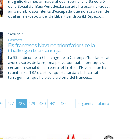
magnífic dia més primaveral que hivernal a la 9a edició
de la Social del Baix Penedès.La sortida ha estat nerviosa,
amb nombrosos intents d'escapada que no acabaven de
quallar, a excepció del de Llibert Sendrós (El Repetxó...
16/02/2019
Carretera
Els francesos Navarro triomfadors de la
Challenge de la Canonja
La 33a edició de la Challenge de la Canonja s'ha clausurat
avui després de la segona prova puntuable per aquest
certamen social de carretera, el Trofeu d'Hivern, que ha
reunit fins a 182 ciclistes aquesta tarda a la localitat
tarragonina i que ha vist la victòria del francès...
…
26
427
428
429
430
431
432
següent ›
últim »