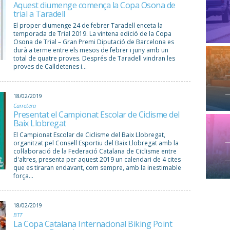
Aquest diumenge comença la Copa Osona de
trial a Taradell
El proper diumenge 24 de febrer Taradell enceta la
temporada de Trial 2019. La vintena edició de la Copa
Osona de Trial – Gran Premi Diputació de Barcelona es
durà a terme entre els mesos de febrer i juny amb un
total de quatre proves. Després de Taradell vindran les
proves de Calldetenes i...
18/02/2019
Carretera
Presentat el Campionat Escolar de Ciclisme del
Baix Llobregat
El Campionat Escolar de Ciclisme del Baix Llobregat,
organitzat pel Consell Esportiu del Baix Llobregat amb la
col·laboració de la Federació Catalana de Ciclisme entre
d'altres, presenta per aquest 2019 un calendari de 4 cites
que es tiraran endavant, com sempre, amb la inestimable
força...
18/02/2019
BTT
La Copa Catalana Internacional Biking Point