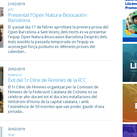
21/02/2019
BTT
Presentat l'Open Natura-Biciocasión
Barcelona
El passat dia 17 de febrer aprofitant la primera prova del
Open Barcelona a Sant Vicenç dels Horts es va presentar
l'equip Open Natura-Biciocasion Barcelona.Desprès dels
èxits assolits la passada temporada on l’equip va
aconseguir força podiums en diferents proves del
calendari...
20/02/2019
Federació
Èxit del 1r Clínic de Fèmines de la FCC
El 1r Clínic de Fèmines organitzat per la Comissió de
Fèmines de la Federació Catalana de Ciclisme es va
celebrar ahir durant tot el dia a les instal·lacions del
Velòdrom d'Horta de la capital catalana, i amb
l'assistència de 50 inscrites que van poder gaudir d'una
jornada...
20/02/2019
Trial