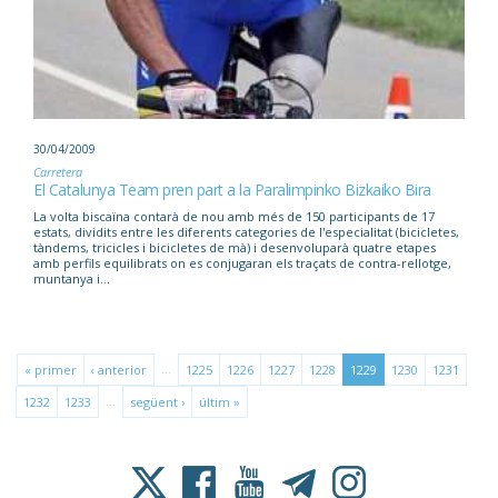
30/04/2009
Carretera
El Catalunya Team pren part a la Paralimpinko Bizkaiko Bira
La volta biscaïna contarà de nou amb més de 150 participants de 17
estats, dividits entre les diferents categories de l'especialitat (bicicletes,
tàndems, tricicles i bicicletes de mà) i desenvoluparà quatre etapes
amb perfils equilibrats on es conjugaran els traçats de contra-rellotge,
muntanya i...
…
« primer
‹ anterior
1225
1226
1227
1228
1229
1230
1231
…
1232
1233
següent ›
últim »