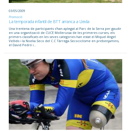
03/05/2009
Promoció
La temporada infantil de BTT arranca a Lleida
Una trentena de participants s'han aplegat al Parc de la Serra per gaudir
en una organització de CUCE Mollerussa de les primeres curses, els
primers classificats en les seves categories han estat el Miquel Angel
Vellido i la Noelia Seco del C.C Tàrrega-Secociclisme en prebenjamins,
el David Pedró i...