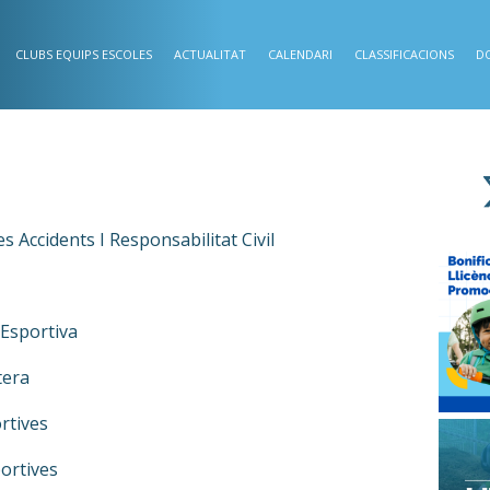
CLUBS EQUIPS ESCOLES
ACTUALITAT
CALENDARI
CLASSIFICACIONS
D
 Accidents I Responsabilitat Civil
 Esportiva
tera
rtives
ortives