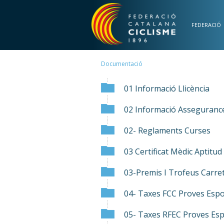
Vés al contingut
FEDERACIÓ
Documentació
01 Informació Llicència
02 Informació Assegurances
02- Reglaments Curses
03 Certificat Mèdic Aptitud
03-Premis I Trofeus Carre
04- Taxes FCC Proves Espo
05- Taxes RFEC Proves Esp